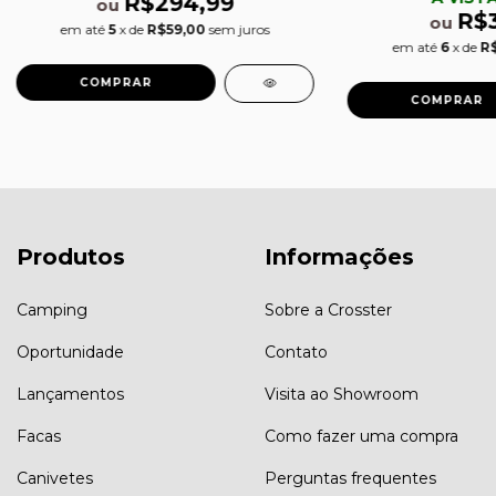
R$294,99
ou
R$
ou
em até
5
x de
R$59,00
sem juros
em até
6
x de
R$
Produtos
Informações
Camping
Sobre a Crosster
Oportunidade
Contato
Lançamentos
Visita ao Showroom
Facas
Como fazer uma compra
Canivetes
Perguntas frequentes