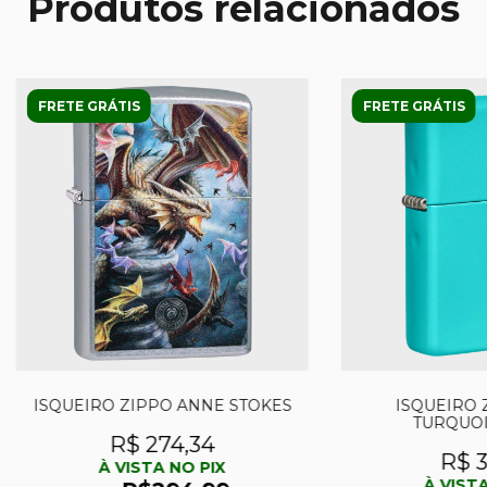
Produtos relacionados
FRETE GRÁTIS
FRETE GRÁTIS
ISQUEIRO ZIPPO ANNE STOKES
ISQUEIRO 
TURQUOI
R$ 274,34
R$ 3
À VISTA NO PIX
À VISTA