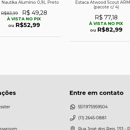
l Nautika Alumínio 0,9L Preto
Estaca Atwood Scout ARM
(pacote c/ 4)
R$ 49,28
R$83,99
R$ 77,18
À VISTA NO PIX
À VISTA NO PIX
R$52,99
ou
R$82,99
ou
ações
Entre em contato
sster
5511975959504
(11) 2645-0881
Showroom
Rua José dos Reis, 133 - 