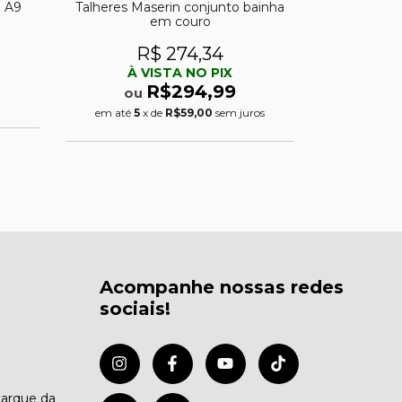
 A9
Talheres Maserin conjunto bainha
Serra dob
em couro
R$ 274,34
R
À VISTA NO PIX
À 
R$294,99
ou
ou
em até
5
x de
R$59,00
sem juros
em até
5
Acompanhe nossas redes
sociais!
Parque da