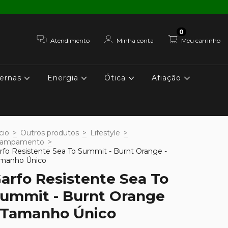
0
Atendimento
Minha conta
Meu carrinho
ernas
Energia
Ótica
Afiação
cio
>
Outros produtos
>
Lifestyle
>
campamento
>
rfo Resistente Sea To Summit - Burnt Orange -
manho Único
arfo Resistente Sea To
ummit - Burnt Orange
 Tamanho Único