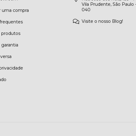
Vila Prudente, São Paulo 
040
r uma compra
Visite o nosso Blog!
frequentes
e produtos
 garantia
eversa
 privacidade
ado