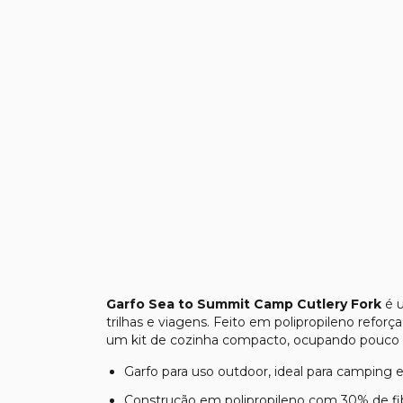
Garfo Sea to Summit Camp Cutlery Fork
é u
trilhas e viagens. Feito em polipropileno refor
um kit de cozinha compacto, ocupando pouco 
Garfo para uso outdoor, ideal para camping e
Construção em polipropileno com 30% de fibr