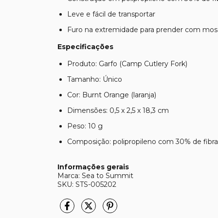
Leve e fácil de transportar
Furo na extremidade para prender com mo
Especificações
Produto: Garfo (Camp Cutlery Fork)
Tamanho: Único
Cor: Burnt Orange (laranja)
Dimensões: 0,5 x 2,5 x 18,3 cm
Peso: 10 g
Composição: polipropileno com 30% de fibra
Informações gerais
Marca: Sea to Summit
SKU: STS-005202