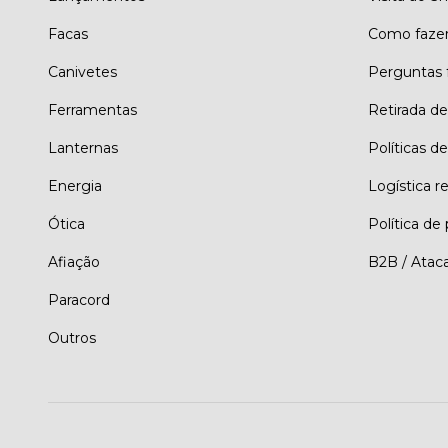
Facas
Como faze
Canivetes
Perguntas 
Ferramentas
Retirada d
Lanternas
Políticas de
Energia
Logística r
Ótica
Política de
Afiação
B2B / Atac
Paracord
Outros