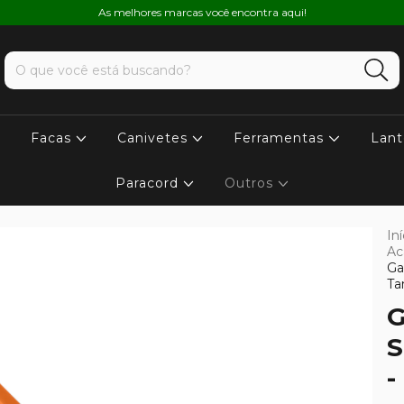
As melhores marcas você encontra aqui!
Facas
Canivetes
Ferramentas
Lant
Paracord
Outros
Iní
A
Ga
Ta
G
S
-