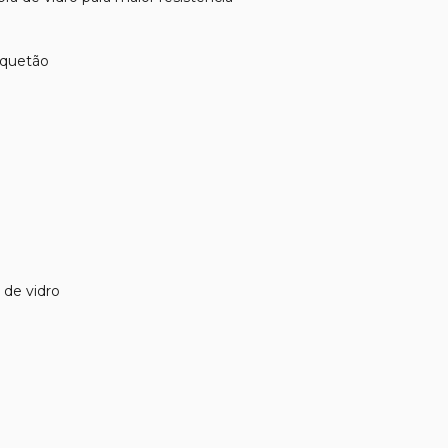
squetão
 de vidro