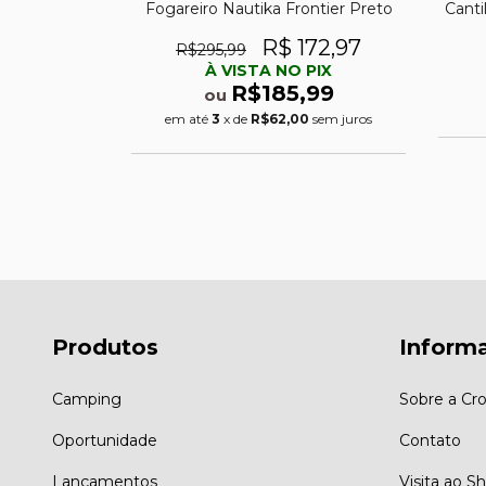
ire Starter
Fogareiro Nautika Frontier Preto
Canti
34,35
R$ 172,97
R$295,99
PIX
À VISTA NO PIX
,99
R$185,99
ou
0
sem juros
em até
3
x de
R$62,00
sem juros
Produtos
Inform
Camping
Sobre a Cro
Oportunidade
Contato
Lançamentos
Visita ao 