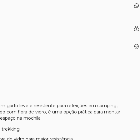
m garfo leve e resistente para refeições em camping,
çado com fibra de vidro, é uma opção prática para montar
espaço na mochila.
 trekking
a de vidro para maior resistência