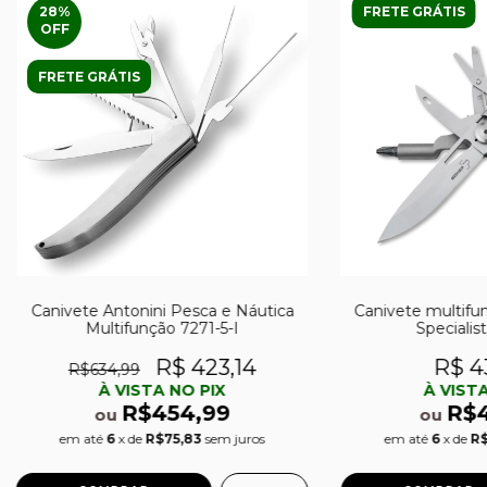
28
%
FRETE GRÁTIS
OFF
FRETE GRÁTIS
Canivete Antonini Pesca e Náutica
Canivete multifun
Multifunção 7271-5-I
Specialist
R$ 423,14
R$ 4
R$634,99
À VISTA NO PIX
À VISTA
R$454,99
R$4
ou
ou
em até
6
x de
R$75,83
sem juros
em até
6
x de
R$