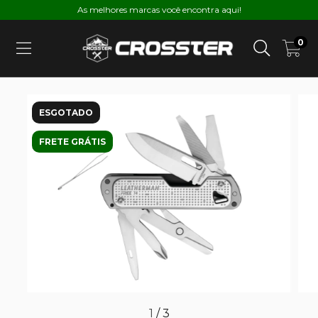
As melhores marcas você encontra aqui!
0
ESGOTADO
FRETE GRÁTIS
1
/
3