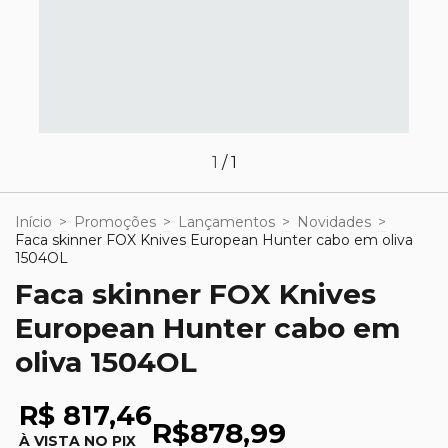
1
/
1
Início
>
Promoções
>
Lançamentos
>
Novidades
>
Faca skinner FOX Knives European Hunter cabo em oliva
1504OL
Faca skinner FOX Knives
European Hunter cabo em
oliva 1504OL
R$ 817,46
R$878,99
À VISTA NO PIX