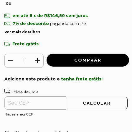
ou
em até
6
x de
R$146,50
sem juros
7% de desconto
pagando com Pix
Ver mais detalhes
Frete grátis
Adicione este produto e
tenha frete grátis!
ALTERAR CEP
Entregas para o CEP:
Meios de envio
CALCULAR
Não sei meu CEP