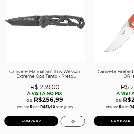
Canivete Manual Smith & Wesson
Canivete Firebir
Extreme Ops Tanto - Preto
OR la
Stonewashed
R$ 239,00
R$ 2
À VISTA NO PIX
À VISTA
R$256,99
R$
ou
ou
em até
5
x de
R$51,40
sem juros
em até
5
x de
R$