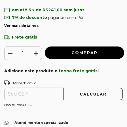
em até
6
x de
R$241,00
sem juros
7% de desconto
pagando com Pix
Ver mais detalhes
Frete grátis
Adicione este produto e
tenha frete grátis!
ALTERAR CEP
Entregas para o CEP:
Meios de envio
CALCULAR
Não sei meu CEP
Atendimento especializado