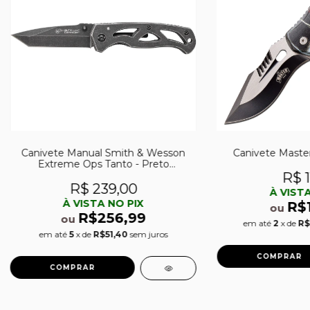
Canivete Manual Smith & Wesson
Canivete Maste
Extreme Ops Tanto - Preto
Stonewashed
R$ 1
R$ 239,00
À VISTA
À VISTA NO PIX
R$
ou
R$256,99
ou
em até
2
x de
R$
em até
5
x de
R$51,40
sem juros