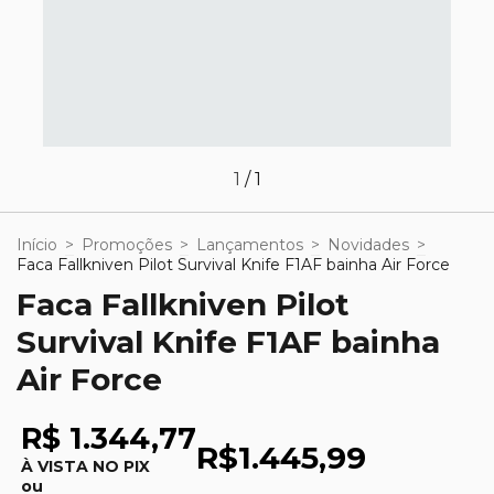
1
/
1
Início
>
Promoções
>
Lançamentos
>
Novidades
>
Faca Fallkniven Pilot Survival Knife F1AF bainha Air Force
Faca Fallkniven Pilot
Survival Knife F1AF bainha
Air Force
R$ 1.344,77
R$1.445,99
À VISTA NO PIX
ou