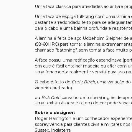
Uma faca clássica para atividades ao ar livre pr
Uma faca de espiga full-tang com uma lâmin
bastante arredondado feito para se adequar ta
para o cabo e uma bainha profunda e resistente 
A lâmina é feita de aço Uddeholm Sleipner d
(58-60HRC) para tornar a lâmina extremamente 
chamado "batoning", sem tornar a faca muito p
A faca possui uma retificação escandinava (perf
em que é fácil entalhar madeira ou afiar com 
uma ferramenta realmente versátil para uso na 
O cabo é feito de
Curly Birch
, uma variação d
vidoeiro-prateado).
ou
Bok Oak
(carvalho de turfeira) inglês de a
uma textura áspera e o tom de cor pode variar
Sobre o designer:
Roger Harrington é um conhecedor experiente d
sobrevivência para clientes civis e militares 
Sussex, Inglaterra.