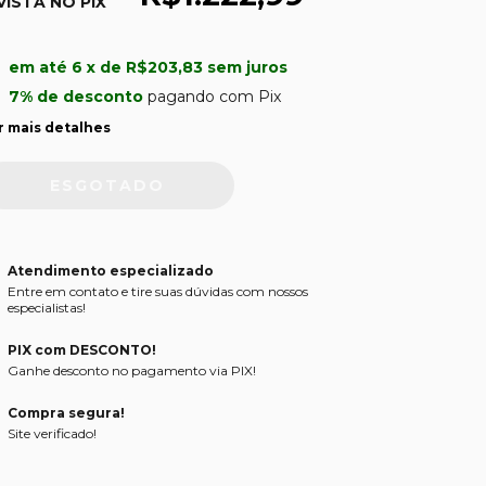
VISTA NO PIX
u
em até
6
x de
R$203,83
sem juros
7% de desconto
pagando com Pix
r mais detalhes
Atendimento especializado
Entre em contato e tire suas dúvidas com nossos
especialistas!
PIX com DESCONTO!
Ganhe desconto no pagamento via PIX!
Compra segura!
Site verificado!