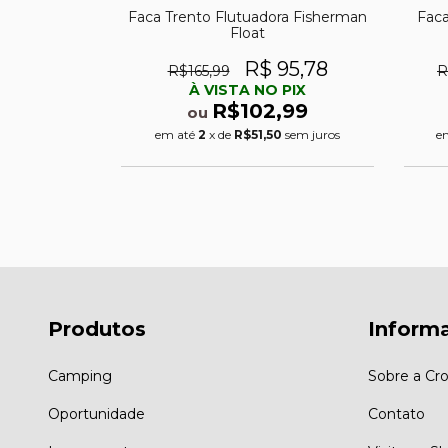
o All Black
Faca Trento Flutuadora Fisherman
Faca
Float
86
R$ 95,78
R$165,99
R
PIX
À VISTA NO PIX
,99
R$102,99
ou
0
sem juros
em até
2
x de
R$51,50
sem juros
e
Produtos
Inform
Camping
Sobre a Cro
Oportunidade
Contato