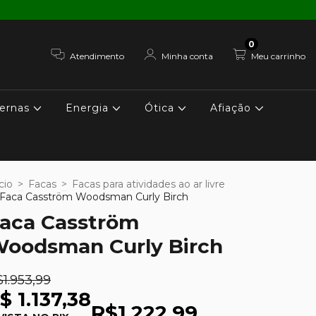
0
Atendimento
Minha conta
Meu carrinho
ernas
Energia
Ótica
Afiação
cio
>
Facas
>
Facas para atividades ao ar livre
Faca Casström Woodsman Curly Birch
aca Casström
oodsman Curly Birch
1.953,99
$ 1.137,38
R$1.222,99