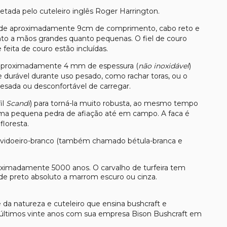
ojetada pelo cuteleiro inglês Roger Harrington.
a de aproximadamente 9cm de comprimento, cabo reto e
nto a mãos grandes quanto pequenas. O fiel de couro
feita de couro estão incluídas.
e aproximadamente 4 mm de espessura (
não inoxidável
)
durável durante uso pesado, como rachar toras, ou o
esada ou desconfortável de carregar.
il
Scandi
) para torná-la muito robusta, ao mesmo tempo
uma pequena pedra de afiação até em campo. A faca é
floresta.
o vidoeiro-branco (também chamado bétula-branca e
proximadamente 5000 anos. O carvalho de turfeira tem
 de preto absoluto a marrom escuro ou cinza.
a natureza e cuteleiro que ensina bushcraft e
nos últimos vinte anos com sua empresa Bison Bushcraft em