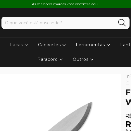
As melhores marcas você encontra aqui!
Facas
Canivetes
Ferramentas
Lant
Paracord
Outros
Iní
>
F
W
R$
R