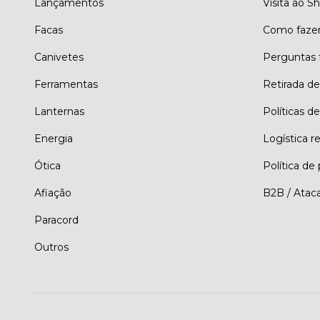
Lançamentos
Visita ao 
Facas
Como faze
Canivetes
Perguntas 
Ferramentas
Retirada d
Lanternas
Políticas de
Energia
Logística r
Ótica
Política de
Afiação
B2B / Atac
Paracord
Outros