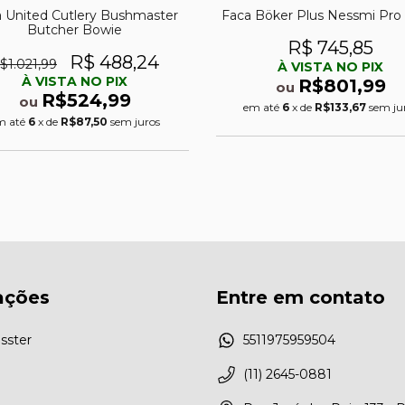
 United Cutlery Bushmaster
Faca Böker Plus Nessmi Pro
Butcher Bowie
R$ 745,85
R$ 488,24
$1.021,99
À VISTA NO PIX
À VISTA NO PIX
R$801,99
ou
R$524,99
ou
em até
6
x de
R$133,67
sem ju
m até
6
x de
R$87,50
sem juros
ações
Entre em contato
sster
5511975959504
(11) 2645-0881