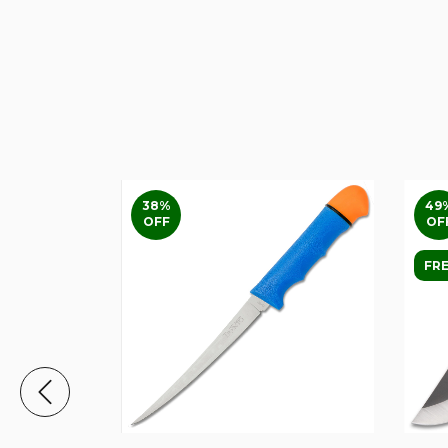
38
%
49
OFF
OF
FRE