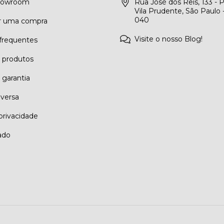
Showroom
Rua José dos Reis, 133 - 
Vila Prudente, São Paulo 
040
r uma compra
Visite o nosso Blog!
frequentes
e produtos
 garantia
eversa
 privacidade
ado