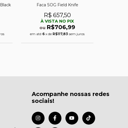
 Black
Faca SOG Field Knife
Faca Tac 
com ca
R$ 657,50
R
À VISTA NO PIX
À 
R$706,99
ou
ou
ros
em até
6
x de
R$117,83
sem juros
em até
6
Acompanhe nossas redes
sociais!