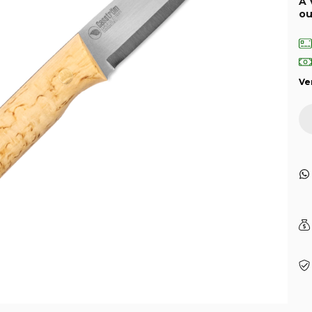
À 
o
Ve