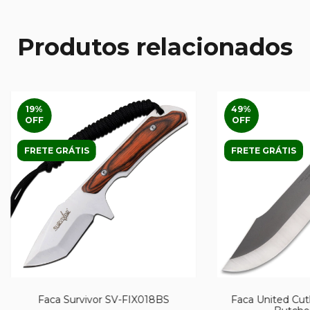
Produtos relacionados
19
%
49
%
OFF
OFF
FRETE GRÁTIS
FRETE GRÁTIS
Faca Survivor SV-FIX018BS
Faca United Cut