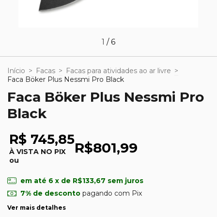
1
/
6
Início
>
Facas
>
Facas para atividades ao ar livre
>
Faca Böker Plus Nessmi Pro Black
Faca Böker Plus Nessmi Pro
Black
R$ 745,85
R$801,99
À VISTA NO PIX
ou
em até
6
x de
R$133,67
sem juros
7% de desconto
pagando com Pix
Ver mais detalhes