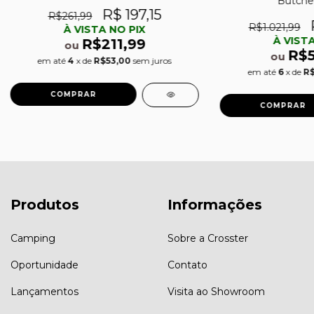
Butche
R$ 197,15
R$261,99
R$1.021,99
À VISTA NO PIX
À VISTA
R$211,99
ou
R$
ou
em até
4
x de
R$53,00
sem juros
em até
6
x de
R$
Produtos
Informações
Camping
Sobre a Crosster
Oportunidade
Contato
Lançamentos
Visita ao Showroom