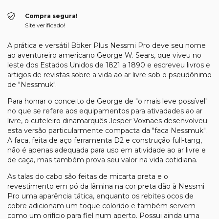
Compra segura!
Site verificado!
A prática e versátil Böker Plus Nessmi Pro deve seu nome
ao aventureiro americano George W. Sears, que viveu no
leste dos Estados Unidos de 1821 a 1890 e escreveu livros e
artigos de revistas sobre a vida ao ar livre sob o pseudônimo
de "Nessmuk".
Para honrar o conceito de George de "o mais leve possível"
no que se refere aos equipamentos para ativadades ao ar
livre, o cuteleiro dinamarquês Jesper Voxnaes desenvolveu
esta versão particularmente compacta da "faca Nessmuk".
A faca, feita de aço ferramenta D2 e construção full-tang,
não é apenas adequada para uso em atividade ao ar livre e
de caça, mas também prova seu valor na vida cotidiana.
As talas do cabo são feitas de micarta preta e o
revestimento em pó da lâmina na cor preta dão à Nessmi
Pro uma aparência tática, enquanto os rebites ocos de
cobre adicionam um toque colorido e também servem
como um orifício para fiel num aperto. Possui ainda uma