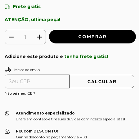
Frete grátis
ATENÇÃO, última peça!
Adicione este produto e
tenha frete grátis!
ALTERAR CEP
Entregas para o CEP:
Meios de envio
CALCULAR
Não sei meu CEP
Atendimento especializado
Entre em contato e tire suas dúvidas com nossos especialistas!
PIX com DESCONTO!
Ganhe desconto no pagamento via PIX!