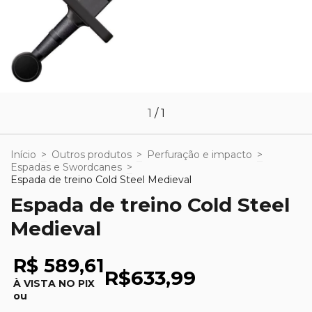
1
/
1
Início
>
Outros produtos
>
Perfuração e impacto
>
Espadas e Swordcanes
>
Espada de treino Cold Steel Medieval
Espada de treino Cold Steel
Medieval
R$ 589,61
R$633,99
À VISTA NO PIX
ou