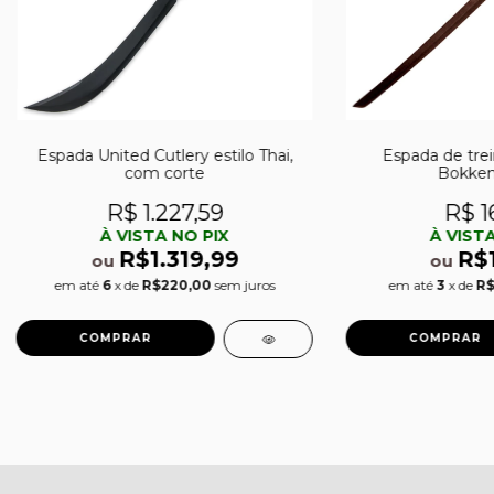
Espada United Cutlery estilo Thai,
Espada de tre
com corte
Bokken
R$ 1.227,59
R$ 1
À VISTA NO PIX
À VISTA
R$1.319,99
R$
ou
ou
em até
6
x de
R$220,00
sem juros
em até
3
x de
R$