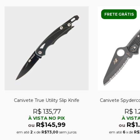
FRETE GRÁTIS
Canivete True Utility Slip Knife
Canivete Spyderc
R$ 135,77
R$ 1.
À VISTA NO PIX
À VISTA
R$145,99
R$1
ou
ou
em até
2
x de
R$73,00
sem juros
em até
6
x de
R$