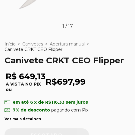
1
/
17
Início
>
Canivetes
>
Abertura manual
>
Canivete CRKT CEO Flipper
Canivete CRKT CEO Flipper
R$ 649,13
R$697,99
À VISTA NO PIX
ou
em até
6
x de
R$116,33
sem juros
7% de desconto
pagando com Pix
Ver mais detalhes