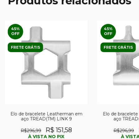
Produtos relacionados
45
%
45
%
OFF
OFF
FRETE GRÁTIS
FRETE GRÁTIS
Elo de bracelete Leatherman em
Elo de bracelet
aço TREAD(TM) LINK 9
aço TREAD(
R$ 151,58
R$296,99
R$296,99
À VISTA NO PIX
À VISTA