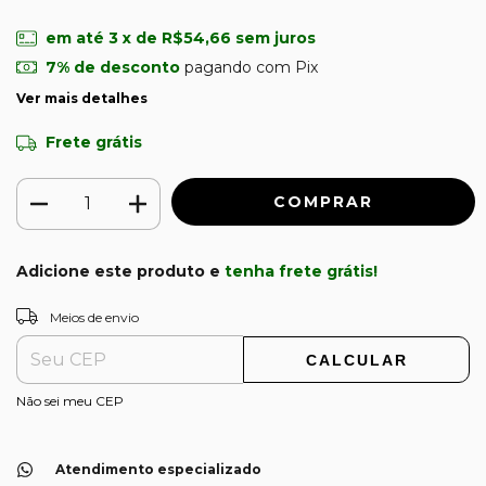
em até
3
x de
R$54,66
sem juros
7% de desconto
pagando com Pix
Ver mais detalhes
Frete grátis
Adicione este produto e
tenha frete grátis!
ALTERAR CEP
Entregas para o CEP:
Meios de envio
CALCULAR
Não sei meu CEP
Atendimento especializado