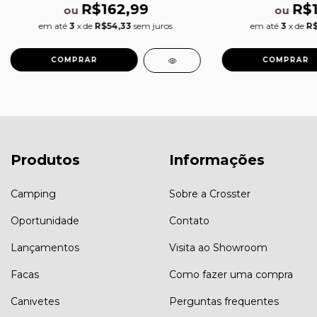
R$162,99
R$
ou
ou
em até
3
x de
R$54,33
sem juros
em até
3
x de
R$
Produtos
Informações
Camping
Sobre a Crosster
Oportunidade
Contato
Lançamentos
Visita ao Showroom
Facas
Como fazer uma compra
Canivetes
Perguntas frequentes