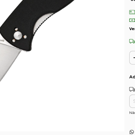
Ve
Ad
Ent
Nã