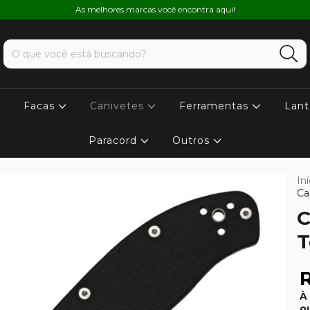
As melhores marcas você encontra aqui!
Facas
Canivetes
Ferramentas
Lant
Paracord
Outros
Iní
Ca
C
T
R
À
o