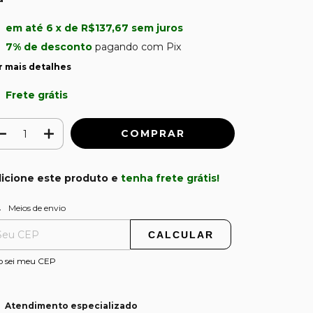
em até
6
x de
R$137,67
sem juros
7% de desconto
pagando com Pix
r mais detalhes
Frete grátis
icione este produto e
tenha frete grátis!
ALTERAR CEP
regas para o CEP:
Meios de envio
CALCULAR
o sei meu CEP
Atendimento especializado