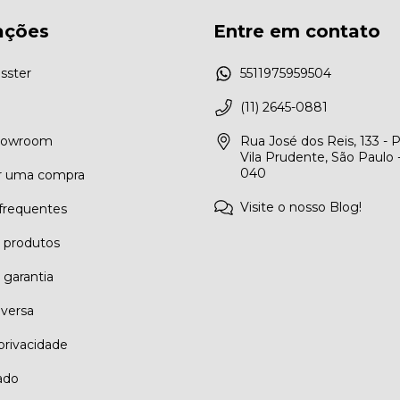
ações
Entre em contato
sster
5511975959504
(11) 2645-0881
Showroom
Rua José dos Reis, 133 - 
Vila Prudente, São Paulo 
040
r uma compra
Visite o nosso Blog!
frequentes
e produtos
 garantia
eversa
 privacidade
ado