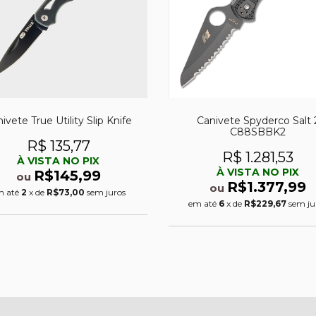
ivete True Utility Slip Knife
Canivete Spyderco Salt 
C88SBBK2
R$ 135,77
R$ 1.281,53
À VISTA NO PIX
À VISTA NO PIX
R$145,99
ou
R$1.377,99
ou
m até
2
x de
R$73,00
sem juros
em até
6
x de
R$229,67
sem ju