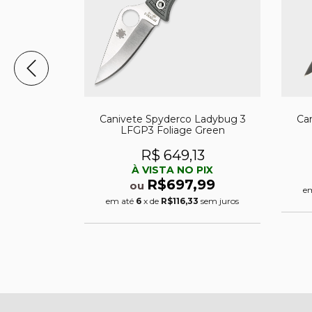
o Spyderco
Canivete Spyderco Ladybug 3
Can
 escuro
LFGP3 Foliage Green
29
R$ 649,13
PIX
À VISTA NO PIX
,99
R$697,99
ou
e
sem juros
em até
6
x de
R$116,33
sem juros