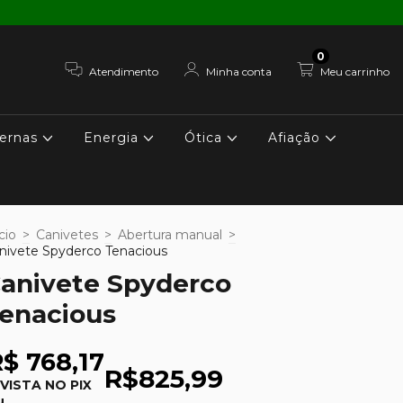
0
Atendimento
Minha conta
Meu carrinho
ernas
Energia
Ótica
Afiação
cio
>
Canivetes
>
Abertura manual
>
nivete Spyderco Tenacious
anivete Spyderco
enacious
$ 768,17
R$825,99
 VISTA NO PIX
u