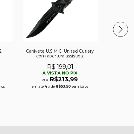
2
Canivete U.S.M.C. United Cutlery
Canivete 
com abertura assistida.
R
R$ 199,01
À 
À VISTA NO PIX
o
R$213,99
ou
em até
6
x
ros
em até
4
x de
R$53,50
sem juros