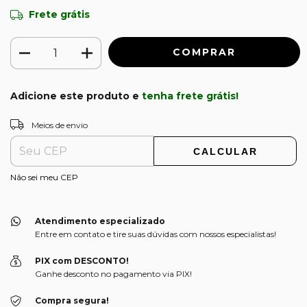
Frete grátis
Adicione este produto e
tenha frete grátis!
ALTERAR CEP
Entregas para o CEP:
Meios de envio
CALCULAR
Não sei meu CEP
Atendimento especializado
Entre em contato e tire suas dúvidas com nossos especialistas!
PIX com DESCONTO!
Ganhe desconto no pagamento via PIX!
Compra segura!