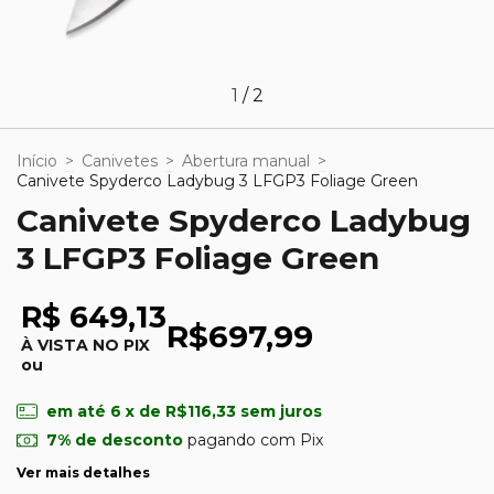
1
/
2
Início
>
Canivetes
>
Abertura manual
>
Canivete Spyderco Ladybug 3 LFGP3 Foliage Green
Canivete Spyderco Ladybug
3 LFGP3 Foliage Green
R$ 649,13
R$697,99
À VISTA NO PIX
ou
em até
6
x de
R$116,33
sem juros
7% de desconto
pagando com Pix
Ver mais detalhes