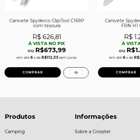
Canivete Spyderco ClipiTool C169P
Canivete Spyderc
com tesoura
FRN H1 
R$ 626,81
R$ 1.
À VISTA NO PIX
À VISTA
R$673,99
R$1
ou
ou
em até
6
x de
R$112,33
sem juros
em até
6
x de
R$
Produtos
Informações
Camping
Sobre a Crosster