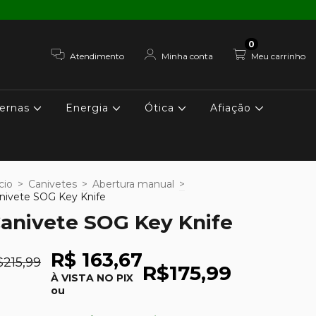
0
Atendimento
Minha conta
Meu carrinho
ernas
Energia
Ótica
Afiação
cio
>
Canivetes
>
Abertura manual
>
nivete SOG Key Knife
anivete SOG Key Knife
R$ 163,67
$215,99
R$175,99
À VISTA NO PIX
ou