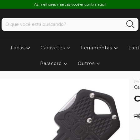
As melhores marcas você encontra aqui!
Facas
Canivetes
Ferramentas
Lant
Paracord
Outros
Iní
Ca
C
R