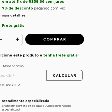
em até
3
x de
R$58,66
sem juros
7% de desconto
pagando com Pix
r mais detalhes
Frete grátis
icione este produto e
tenha frete grátis!
ALTERAR CEP
regas para o CEP:
Meios de envio
CALCULAR
o sei meu CEP
Atendimento especializado
Entre em contato e tire suas dúvidas com nossos
especialistas!