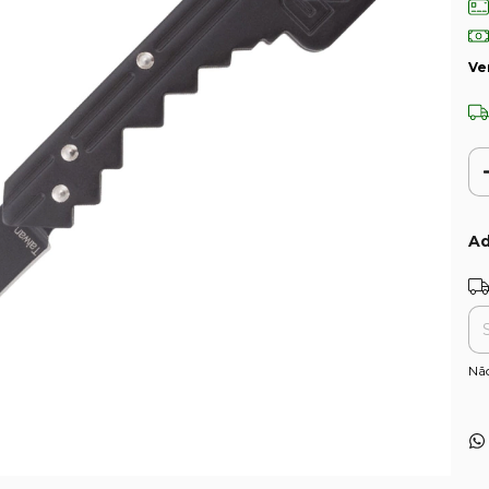
Ve
Ad
Ent
Nã