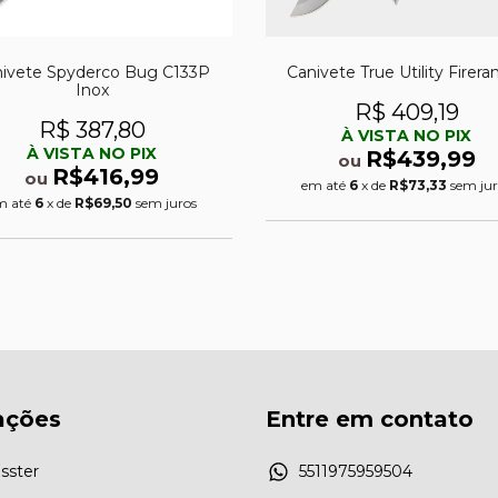
ivete Spyderco Bug C133P
Canivete True Utility Firera
Inox
R$ 409,19
R$ 387,80
À VISTA NO PIX
À VISTA NO PIX
R$439,99
ou
R$416,99
ou
em até
6
x de
R$73,33
sem jur
m até
6
x de
R$69,50
sem juros
ações
Entre em contato
sster
5511975959504