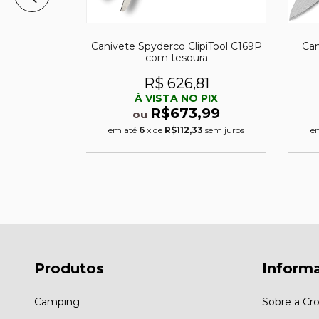
 HoneyBee
Canivete Spyderco ClipiTool C169P
Can
com tesoura
74
R$ 626,81
PIX
À VISTA NO PIX
,99
R$673,99
ou
sem juros
em até
6
x de
R$112,33
sem juros
e
Produtos
Inform
Camping
Sobre a Cro