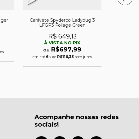
nger
Canivete Spyderco Ladybug 3
Canivete
LFGP3 Foliage Green
Lightw
R$ 649,13
R
À VISTA NO PIX
À 
R$697,99
ou
ou
os
em até
6
x de
R$116,33
sem juros
em até
6
x
Acompanhe nossas redes
sociais!