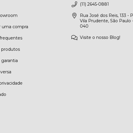
(11) 2645-0881
Showroom
Rua José dos Reis, 133 - 
Vila Prudente, São Paulo 
040
r uma compra
Visite o nosso Blog!
frequentes
e produtos
 garantia
eversa
 privacidade
ado