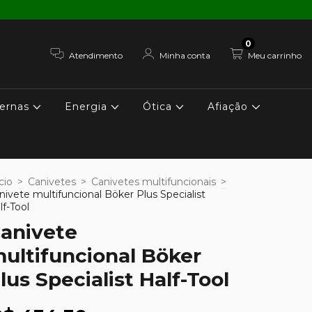
0
Atendimento
Minha conta
Meu carrinho
ernas
Energia
Ótica
Afiação
cio
>
Canivetes
>
Canivetes multifuncionais
>
nivete multifuncional Böker Plus Specialist
lf-Tool
anivete
ultifuncional Böker
lus Specialist Half-Tool