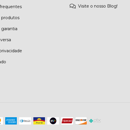
Visite o nosso Blog!
frequentes
e produtos
 garantia
eversa
 privacidade
ado