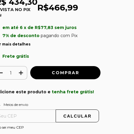
R$ 434,30
R$466,99
 VISTA NO PIX
u
em até
6
x de
R$77,83
sem juros
7% de desconto
pagando com Pix
r mais detalhes
Frete grátis
icione este produto e
tenha frete grátis!
ALTERAR CEP
regas para o CEP:
Meios de envio
CALCULAR
o sei meu CEP