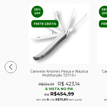
28
%
38
OFF
OF
FRETE GRÁTIS
FRE
Canivete Antonini Pesca e Náutica
Ca
Multifunção 7271-5-I
R$ 423,14
R$634,99
À VISTA NO PIX
R$454,99
ou
ter Cutlery
em até
6
x de
R$75,83
sem juros
e
n's Knife
452 OR