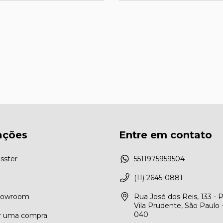
ações
Entre em contato
sster
5511975959504
(11) 2645-0881
Showroom
Rua José dos Reis, 133 - 
Vila Prudente, São Paulo 
040
r uma compra