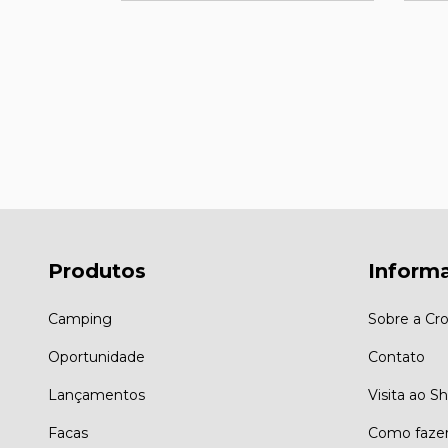
28
PIX
,99
0
sem juros
Produtos
Inform
Camping
Sobre a Cro
Oportunidade
Contato
Lançamentos
Visita ao 
Facas
Como faze