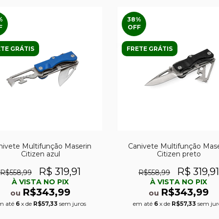
%
38
%
F
OFF
TE GRÁTIS
FRETE GRÁTIS
nivete Multifunção Maserin
Canivete Multifunção Mase
Citizen azul
Citizen preto
R$ 319,91
R$ 319,91
R$558,99
R$558,99
À VISTA NO PIX
À VISTA NO PIX
R$343,99
R$343,99
ou
ou
m até
6
x de
R$57,33
sem juros
em até
6
x de
R$57,33
sem jur