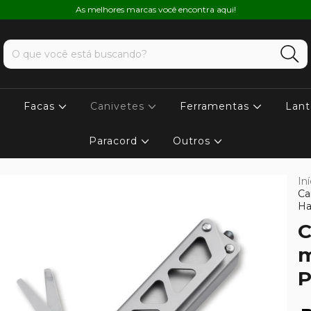
As melhores marcas você encontra aqui!
Facas
Canivetes
Ferramentas
Lant
Paracord
Outros
Iní
Ca
Ha
C
m
P