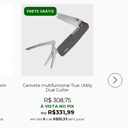
FRETE GRÁTIS
FRETE GRÁ
rin
Canivete multifuncional True Utility
Canivete M
Dual Cutter
Elk Ridg
Stock
M
R$ 308,75
R
À VISTA NO PIX
À 
R$331,99
ou
ou
os
em até
6
x de
R$55,33
sem juros
em até
5