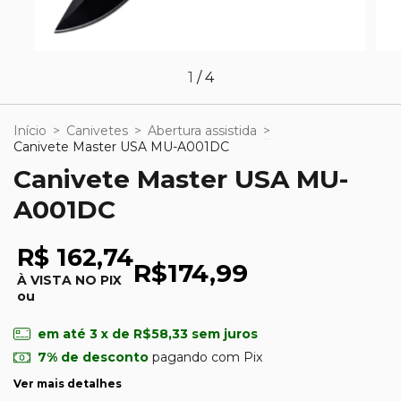
1
/
4
Início
>
Canivetes
>
Abertura assistida
>
Canivete Master USA MU-A001DC
Canivete Master USA MU-
A001DC
R$ 162,74
R$174,99
À VISTA NO PIX
ou
em até
3
x de
R$58,33
sem juros
7% de desconto
pagando com Pix
Ver mais detalhes