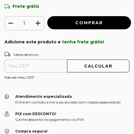
Frete grátis
Adicione este produto e
tenha frete grátis!
ALTERAR CEP
Entregas para o CEP:
Meios de envio
CALCULAR
Não sei meu CEP
Atendimento especializado
Entre em contato e tire suas dúvidas com nossos especialistas!
PIX com DESCONTO!
Ganhe desconto no pagamento via PIX!
Compra segura!