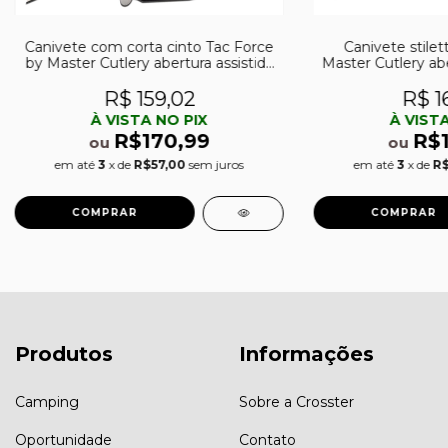
Canivete com corta cinto Tac Force
Canivete stilet
by Master Cutlery abertura assistida
Master Cutlery abe
TF-1017BK
428
R$ 159,02
R$ 1
À VISTA NO PIX
À VISTA
R$170,99
R$
ou
ou
em até
3
x de
R$57,00
sem juros
em até
3
x de
R$
Produtos
Informações
Camping
Sobre a Crosster
Oportunidade
Contato