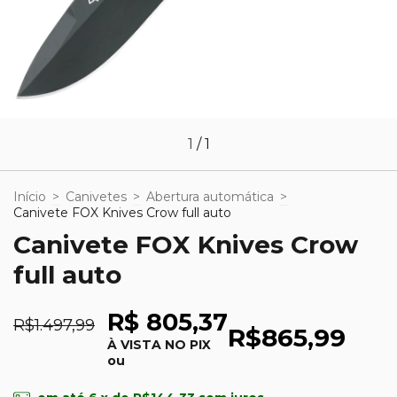
1
/
1
Início
>
Canivetes
>
Abertura automática
>
Canivete FOX Knives Crow full auto
Canivete FOX Knives Crow
full auto
R$ 805,37
R$1.497,99
R$865,99
À VISTA NO PIX
ou