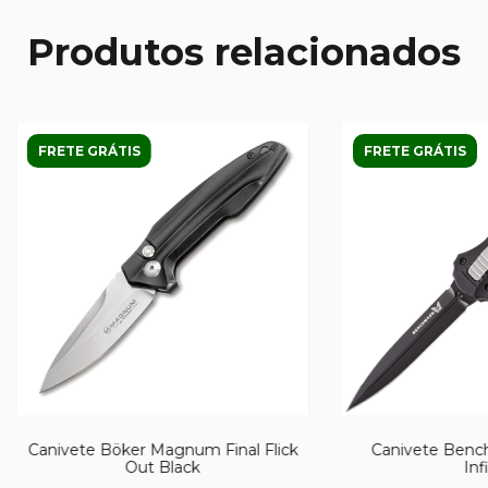
Produtos relacionados
FRETE GRÁTIS
FRETE GRÁTIS
Canivete Böker Magnum Final Flick
Canivete Ben
Out Black
Inf