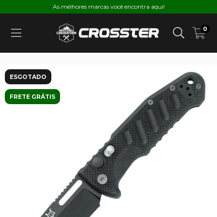
As melhores marcas você encontra aqui!
0
ESGOTADO
FRETE GRÁTIS