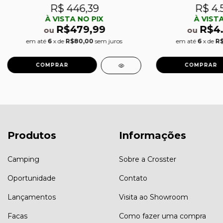
R$ 446,39
R$ 4.
À VISTA NO PIX
À VISTA
R$479,99
R$4
ou
ou
em até
6
x de
R$80,00
sem juros
em até
6
x de
R$
Produtos
Informações
Camping
Sobre a Crosster
Oportunidade
Contato
Lançamentos
Visita ao Showroom
Facas
Como fazer uma compra