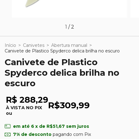
1
/
2
Início
>
Canivetes
>
Abertura manual
>
Canivete de Plastico Spyderco delica brilha no escuro
Canivete de Plastico
Spyderco delica brilha no
escuro
R$ 288,29
R$309,99
À VISTA NO PIX
ou
em até
6
x de
R$51,67
sem juros
7% de desconto
pagando com Pix