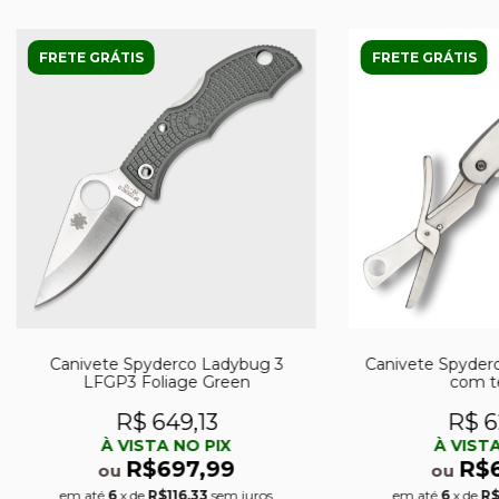
FRETE GRÁTIS
FRETE GRÁTIS
Canivete Spyderco Ladybug 3
Canivete Spyderc
LFGP3 Foliage Green
com t
R$ 649,13
R$ 6
À VISTA NO PIX
À VISTA
R$697,99
R$
ou
ou
em até
6
x de
R$116,33
sem juros
em até
6
x de
R$