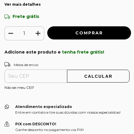
Ver mais detalhes
Frete grátis
Adicione este produto e
tenha frete grátis!
ALTERAR CEP
Entregas para o CEP:
Meios de envio
CALCULAR
Não sei meu CEP
Atendimento especializado
Entre em contato e tire suas dúvidas com nossos especialistas!
PIX com DESCONTO!
Ganhe desconto no pagamento via PIX!