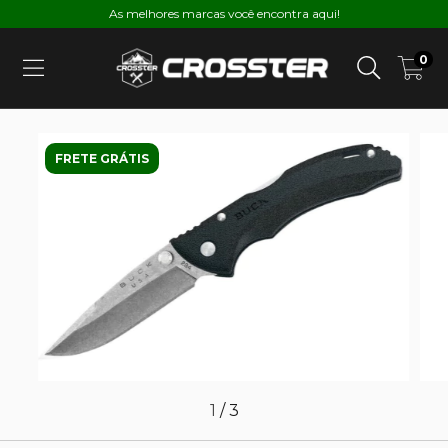
As melhores marcas você encontra aqui!
0
FRETE GRÁTIS
1
/
3