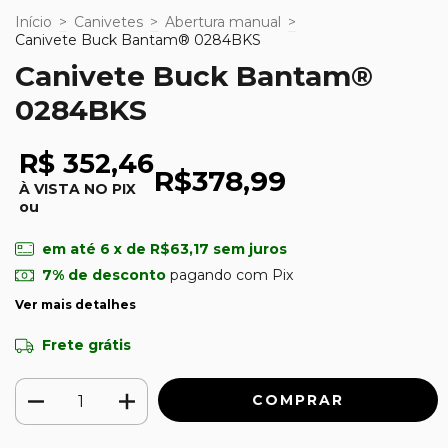
Início
>
Canivetes
>
Abertura manual
>
Canivete Buck Bantam® 0284BKS
Canivete Buck Bantam®
0284BKS
R$ 352,46
R$378,99
À VISTA NO PIX
ou
em até
6
x de
R$63,17
sem juros
7% de desconto
pagando com Pix
Ver mais detalhes
Frete grátis