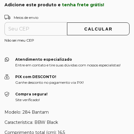
Adicione este produto e
tenha frete grátis!
ALTERAR CEP
Entregas para o CEP:
Meios de envio
CALCULAR
Não sei meu CEP
Atendimento especializado
Entre em contato e tire suas dúvidas com nossos especialistas!
PIX com DESCONTO!
Ganhe desconto no pagamento via PIX!
Compra segura!
Site verificado!
Modelo: 284 Bantam
Característica: BBW Black
Comprimento total (cm): 16,5