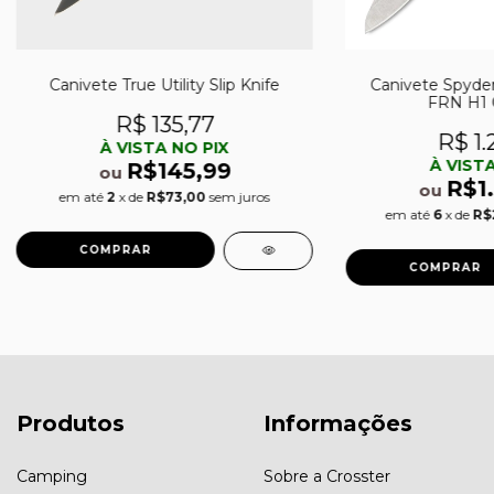
Canivete True Utility Slip Knife
Canivete Spyderc
FRN H1 
R$ 135,77
R$ 1.
À VISTA NO PIX
À VISTA
R$145,99
ou
R$1
ou
em até
2
x de
R$73,00
sem juros
em até
6
x de
R$
Produtos
Informações
Camping
Sobre a Crosster