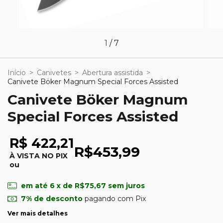
1
/
7
Início
>
Canivetes
>
Abertura assistida
>
Canivete Böker Magnum Special Forces Assisted
Canivete Böker Magnum
Special Forces Assisted
R$ 422,21
R$453,99
À VISTA NO PIX
ou
em até
6
x de
R$75,67
sem juros
7% de desconto
pagando com Pix
Ver mais detalhes