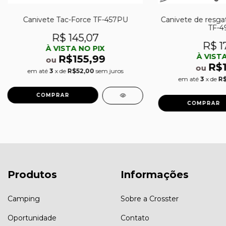
Canivete Tac-Force TF-457PU
Canivete de resga
TF-4
R$ 145,07
R$ 1
À VISTA NO PIX
À VISTA
R$155,99
ou
R$
ou
em até
3
x de
R$52,00
sem juros
em até
3
x de
R$
Produtos
Informações
Camping
Sobre a Crosster
Oportunidade
Contato