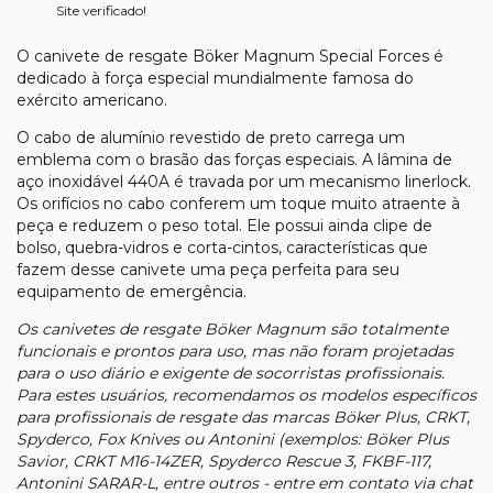
Site verificado!
O canivete de resgate Böker Magnum Special Forces é
dedicado à força especial mundialmente famosa do
exército americano.
O cabo de alumínio revestido de preto carrega um
emblema com o brasão das forças especiais. A lâmina de
aço inoxidável 440A é travada por um mecanismo linerlock.
Os orifícios no cabo conferem um toque muito atraente à
peça e reduzem o peso total. Ele possui ainda clipe de
bolso, quebra-vidros e corta-cintos, características que
fazem desse canivete uma peça perfeita para seu
equipamento de emergência.
Os canivetes de resgate Böker Magnum são totalmente
funcionais e prontos para uso, mas não foram projetadas
para o uso diário e exigente de socorristas profissionais.
Para estes usuários, recomendamos os modelos específicos
para profissionais de resgate das marcas Böker Plus, CRKT,
Spyderco, Fox Knives ou Antonini (exemplos: Böker Plus
Savior, CRKT M16-14ZER, Spyderco Rescue 3, FKBF-117,
Antonini SARAR-L, entre outros - entre em contato via chat