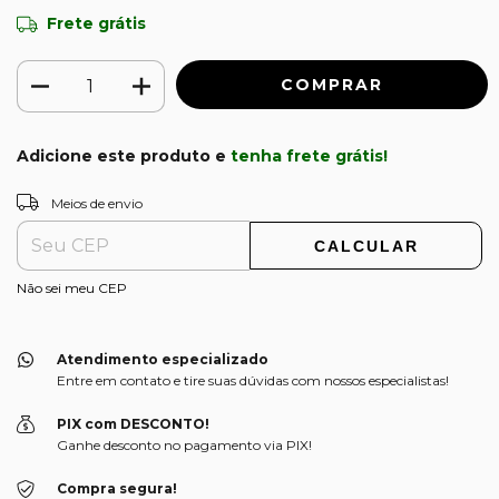
Frete grátis
Adicione este produto e
tenha frete grátis!
ALTERAR CEP
Entregas para o CEP:
Meios de envio
CALCULAR
Não sei meu CEP
Atendimento especializado
Entre em contato e tire suas dúvidas com nossos especialistas!
PIX com DESCONTO!
Ganhe desconto no pagamento via PIX!
Compra segura!