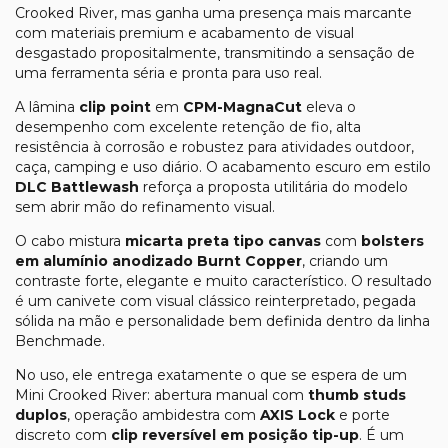
Crooked River, mas ganha uma presença mais marcante
com materiais premium e acabamento de visual
desgastado propositalmente, transmitindo a sensação de
uma ferramenta séria e pronta para uso real.
A lâmina
clip point
em
CPM-MagnaCut
eleva o
desempenho com excelente retenção de fio, alta
resistência à corrosão e robustez para atividades outdoor,
caça, camping e uso diário. O acabamento escuro em estilo
DLC Battlewash
reforça a proposta utilitária do modelo
sem abrir mão do refinamento visual.
O cabo mistura
micarta preta tipo canvas
com
bolsters
em alumínio anodizado Burnt Copper
, criando um
contraste forte, elegante e muito característico. O resultado
é um canivete com visual clássico reinterpretado, pegada
sólida na mão e personalidade bem definida dentro da linha
Benchmade.
No uso, ele entrega exatamente o que se espera de um
Mini Crooked River: abertura manual com
thumb studs
duplos
, operação ambidestra com
AXIS Lock
e porte
discreto com
clip reversível em posição tip-up
. É um