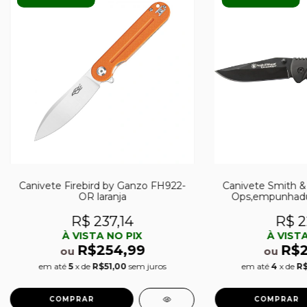
Canivete Firebird by Ganzo FH922-
Canivete Smith 
OR laranja
Ops,empunhadu
R$ 237,14
R$ 2
À VISTA NO PIX
À VISTA
R$254,99
R$2
ou
ou
em até
5
x de
R$51,00
sem juros
em até
4
x de
R$