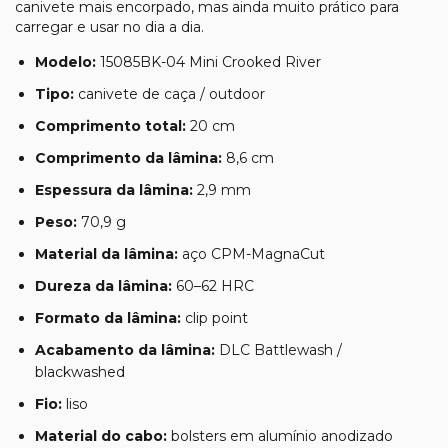
canivete mais encorpado, mas ainda muito prático para
carregar e usar no dia a dia.
Modelo:
15085BK-04 Mini Crooked River
Tipo:
canivete de caça / outdoor
Comprimento total:
20 cm
Comprimento da lâmina:
8,6 cm
Espessura da lâmina:
2,9 mm
Peso:
70,9 g
Material da lâmina:
aço CPM-MagnaCut
Dureza da lâmina:
60–62 HRC
Formato da lâmina:
clip point
Acabamento da lâmina:
DLC Battlewash /
blackwashed
Fio:
liso
Material do cabo:
bolsters em alumínio anodizado