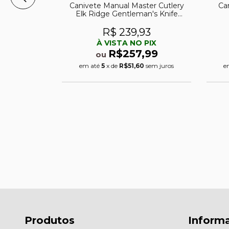
Canivete Manual Master Cutlery
Ca
Elk Ridge Gentleman's Knife
Stockman ER-42453 BL
Multifuncional
R$ 239,93
À VISTA NO PIX
R$257,99
ou
ter Cutlery
em até
5
x de
R$51,60
sem juros
e
n's Knife
452 OR
28
PIX
,99
0
sem juros
Produtos
Inform