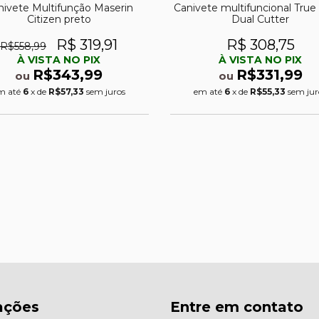
nivete Multifunção Maserin
Canivete multifuncional True U
Citizen preto
Dual Cutter
R$ 319,91
R$ 308,75
R$558,99
À VISTA NO PIX
À VISTA NO PIX
R$343,99
R$331,99
ou
ou
m até
6
x de
R$57,33
sem juros
em até
6
x de
R$55,33
sem jur
ações
Entre em contato