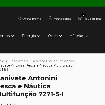
0
Atendimento
Minha conta
Meu carrinho
ernas
Energia
Ótica
Afiação
cio
>
Canivetes
>
Canivetes multifuncionais
>
nivete Antonini Pesca e Náutica Multifunção
71-5-I
anivete Antonini
esca e Náutica
ultifunção 7271-5-I