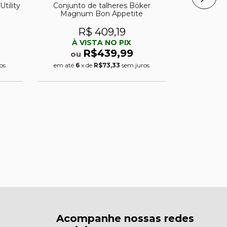
tility
Conjunto de talheres Böker
Magnum Bon Appetite
R$ 409,19
À VISTA NO PIX
R$439,99
ou
Canivete M
os
em até
6
x de
R$73,33
sem juros
Elk Ridg
Trapp
M
R
À 
ou
em até
4
Acompanhe nossas redes