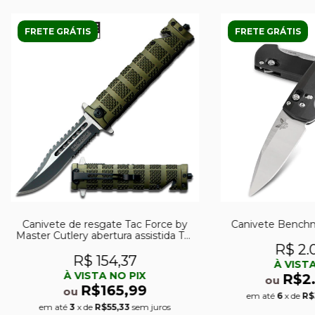
FRETE GRÁTIS
FRETE GRÁTIS
Canivete de resgate Tac Force by
Canivete Bench
Master Cutlery abertura assistida TF-
710GN
R$ 2.
R$ 154,37
À VISTA
À VISTA NO PIX
R$2
ou
R$165,99
ou
em até
6
x de
R$
em até
3
x de
R$55,33
sem juros