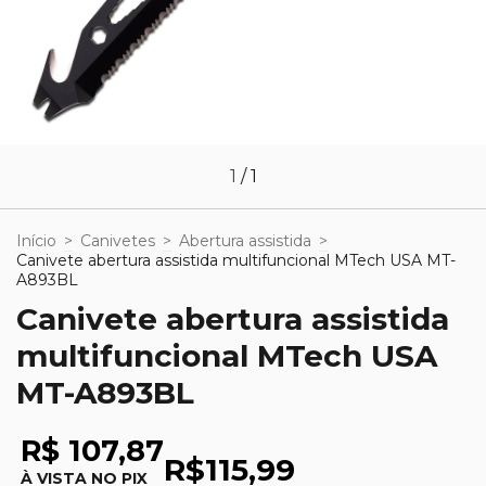
1
/
1
Início
>
Canivetes
>
Abertura assistida
>
Canivete abertura assistida multifuncional MTech USA MT-
A893BL
Canivete abertura assistida
multifuncional MTech USA
MT-A893BL
R$ 107,87
R$115,99
À VISTA NO PIX