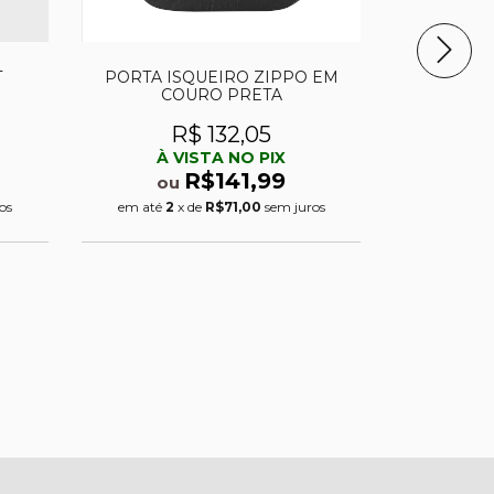
T
PORTA ISQUEIRO ZIPPO EM
ISQUEIR
COURO PRETA
DAVI
R$ 132,05
R
À VISTA NO PIX
À 
R$141,99
ou
ou
os
em até
2
x de
R$71,00
sem juros
em até
6