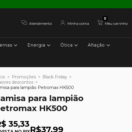
0
Atendimento
Minha conta
Meu carrinho
ernas
Energia
Ótica
Afiação
cio
>
Promoções
>
Black Friday
>
iores descontos
>
misa para lampião Petromax HK500
amisa para lampião
etromax HK500
$ 35,33
R$37,99
 VISTA NO PIX