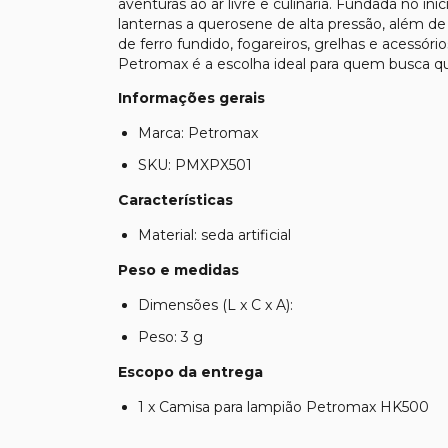
aventuras ao ar livre e culinária. Fundada no in
lanternas a querosene de alta pressão, além 
de ferro fundido, fogareiros, grelhas e acessór
Petromax é a escolha ideal para quem busca q
Informações gerais
Marca: Petromax
SKU: PMXPX501
Características
Material: seda artificial
Peso e medidas
Dimensões (L x C x A):
Peso: 3 g
Escopo da entrega
1 x Camisa para lampião Petromax HK500