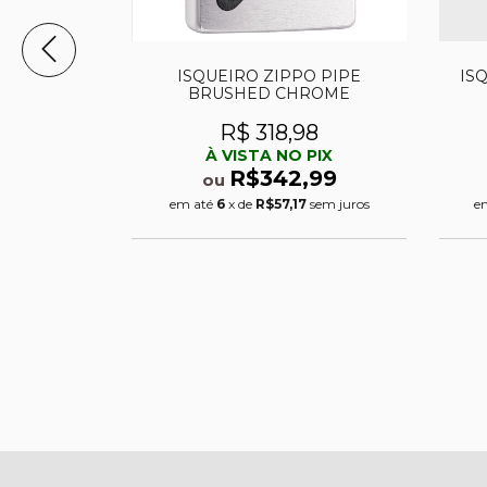
 preto fosco
ISQUEIRO ZIPPO PIPE
IS
BRUSHED CHROME
3
R$ 318,98
PIX
À VISTA NO PIX
,99
R$342,99
ou
0
sem juros
em até
6
x de
R$57,17
sem juros
e