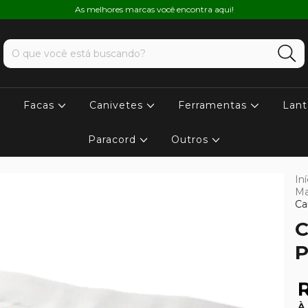
As melhores marcas você encontra aqui!
Facas
Canivetes
Ferramentas
Lant
Paracord
Outros
Iní
Ma
Ca
C
P
R
À