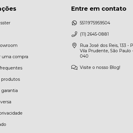
ações
Entre em contato
sster
5511975959504
(11) 2645-0881
Showroom
Rua José dos Reis, 133 - 
Vila Prudente, São Paulo 
040
r uma compra
Visite o nosso Blog!
frequentes
e produtos
 garantia
eversa
 privacidade
ado