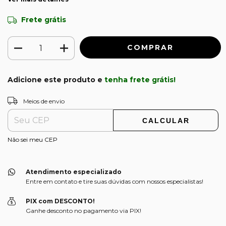
Frete grátis
Adicione este produto e
tenha frete grátis!
ALTERAR CEP
Entregas para o CEP:
Meios de envio
CALCULAR
Não sei meu CEP
Atendimento especializado
Entre em contato e tire suas dúvidas com nossos especialistas!
PIX com DESCONTO!
Ganhe desconto no pagamento via PIX!