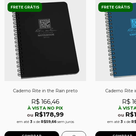
FRETE GRÁTIS
FRETE GRÁTIS
Caderno Rite in the Rain preto
Caderno Rite i
R$ 166,46
R$ 1
À VISTA NO PIX
À VISTA
R$178,99
R$
ou
ou
em até
3
x de
R$59,66
sem juros
em até
3
x de
R$