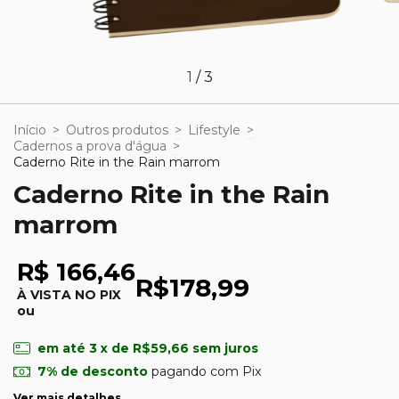
1
/
3
Início
>
Outros produtos
>
Lifestyle
>
Cadernos a prova d'água
>
Caderno Rite in the Rain marrom
Caderno Rite in the Rain
marrom
R$ 166,46
R$178,99
À VISTA NO PIX
ou
em até
3
x de
R$59,66
sem juros
7% de desconto
pagando com Pix
Ver mais detalhes