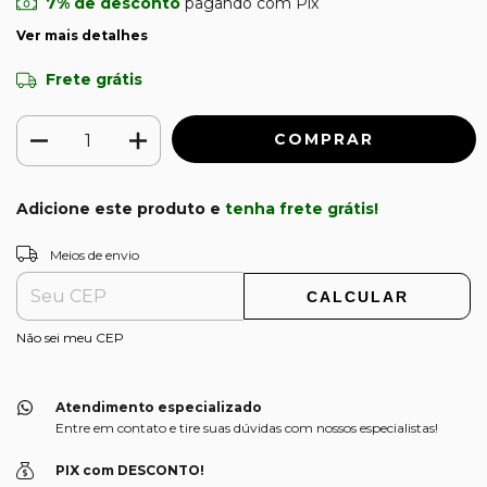
7% de desconto
pagando com Pix
Ver mais detalhes
Frete grátis
Adicione este produto e
tenha frete grátis!
ALTERAR CEP
Entregas para o CEP:
Meios de envio
CALCULAR
Não sei meu CEP
Atendimento especializado
Entre em contato e tire suas dúvidas com nossos especialistas!
PIX com DESCONTO!