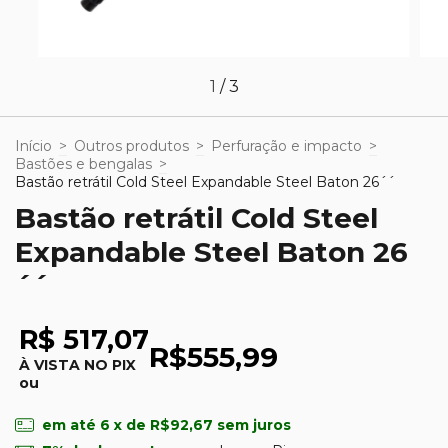
1
/
3
Início
>
Outros produtos
>
Perfuração e impacto
>
Bastões e bengalas
>
Bastão retrátil Cold Steel Expandable Steel Baton 26´´
Bastão retrátil Cold Steel
Expandable Steel Baton 26
´´
R$ 517,07
R$555,99
À VISTA NO PIX
ou
em até
6
x de
R$92,67
sem juros