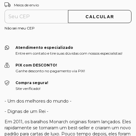
ALTERAR CEP
Entregas para o CEP:
Meios de envio
CALCULAR
Não sei meu CEP
Atendimento especializado
Entre em contato e tire suas dúvidas com nossos especialistas!
PIX com DESCONTO!
Ganhe desconto no pagamento via PIX!
Compra segura!
Site verificado!
- Um dos melhores do mundo -
- Dignas de um Rei -
Em 2011, os baralhos Monarch originais foram lançados. Eles
rapidamente se tornaram um best-seller e criaram um novo
padrão para cartas de luxo. Pouco tempo depois, eles foram