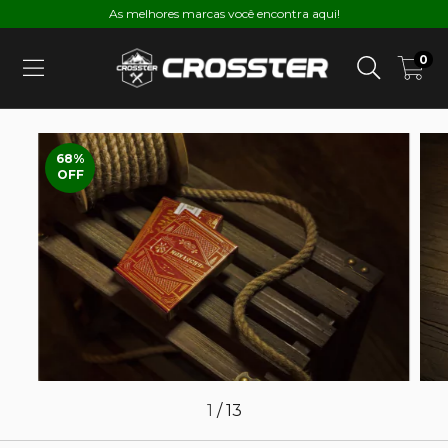
As melhores marcas você encontra aqui!
0
68
%
OFF
1
/
13