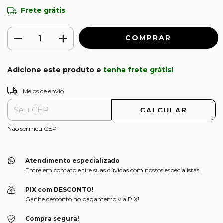
Frete grátis
Adicione este produto e
tenha frete grátis!
ALTERAR CEP
Entregas para o CEP:
Meios de envio
CALCULAR
Não sei meu CEP
Atendimento especializado
Entre em contato e tire suas dúvidas com nossos especialistas!
PIX com DESCONTO!
Ganhe desconto no pagamento via PIX!
Compra segura!