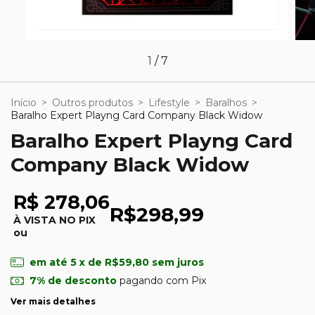
1
/
7
Início
>
Outros produtos
>
Lifestyle
>
Baralhos
>
Baralho Expert Playng Card Company Black Widow
Baralho Expert Playng Card
Company Black Widow
R$ 278,06
R$298,99
À VISTA NO PIX
ou
em até
5
x de
R$59,80
sem juros
7% de desconto
pagando com Pix
Ver mais detalhes