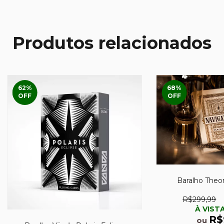
Produtos relacionados
62
%
68
%
OFF
OFF
Baralho Theor
R$299,99
À VISTA
R$
ou