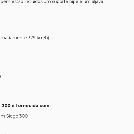
ambém estão incluídos um suporte bipé e um aljava
oximadamente 329 km/h)
m
 300 é fornecida com:
tem Siege 300