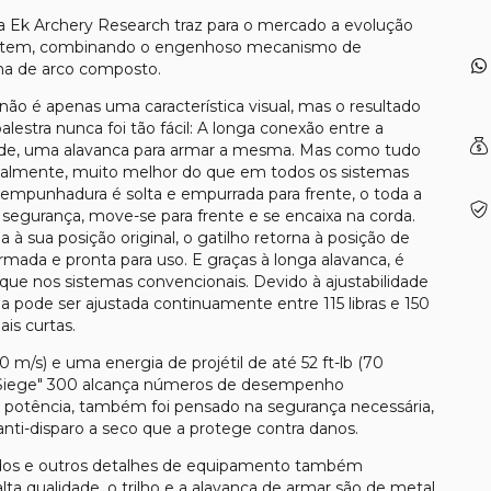
a Ek Archery Research traz para o mercado a evolução
System, combinando o engenhoso mecanismo de
ma de arco composto.
 não é apenas uma característica visual, mas o resultado
estra nunca foi tão fácil: A longa conexão entre a
dade, uma alavanca para armar a mesma. Mas como tudo
cipalmente, muito melhor do que em todos os sistemas
empunhadura é solta e empurrada para frente, o toda a
 segurança, move-se para frente e se encaixa na corda.
à sua posição original, o gatilho retorna à posição de
armada e pronta para uso. E graças à longa alavanca, é
ue nos sistemas convencionais. Devido à ajustabilidade
 pode ser ajustada continuamente entre 115 libras e 150
ais curtas.
 m/s) e uma energia de projétil de até 52 ft-lb (70
 "Siege" 300 alcança números de desempenho
ua potência, também foi pensado na segurança necessária,
anti-disparo a seco que a protege contra danos.
izados e outros detalhes de equipamento também
alta qualidade, o trilho e a alavanca de armar são de metal