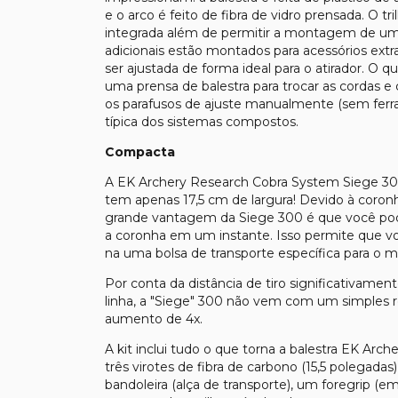
e o arco é feito de fibra de vidro prensada. O
integrada além de permitir a montagem de uma l
adicionais estão montados para acessórios extra
ser ajustada de forma ideal para o atirador. O 
uma prensa de balestra para trocar as cordas 
os parafusos de ajuste manualmente (sem fer
típica dos sistemas compostos.
Compacta
A EK Archery Research Cobra System Siege 30
tem apenas 17,5 cm de largura! Devido à coronha
grande vantagem da Siege 300 é que você pod
a coronha em um instante. Isso permite que 
na uma bolsa de transporte específica para o 
Por conta da distância de tiro significativa
linha, a "Siege" 300 não vem com um simples 
aumento de 4x.
A kit inclui tudo o que torna a balestra EK Ar
três virotes de fibra de carbono (15,5 polegada
bandoleira (alça de transporte), um foregrip (em