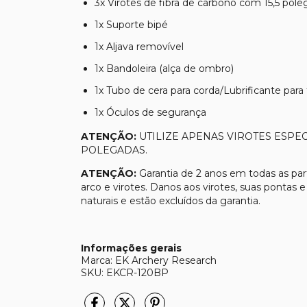
3x Virotes de fibra de carbono com 15,5 pol
1x Suporte bipé
1x Aljava removível
1x Bandoleira (alça de ombro)
1x Tubo de cera para corda/Lubrificante para 
1x Óculos de segurança
ATENÇÃO:
UTILIZE APENAS VIROTES ESPECÍ
POLEGADAS.
ATENÇÃO:
Garantia de 2 anos em todas as part
arco e virotes. Danos aos virotes, suas pontas
naturais e estão excluídos da garantia.
Informações gerais
Marca: EK Archery Research
SKU: EKCR-120BP