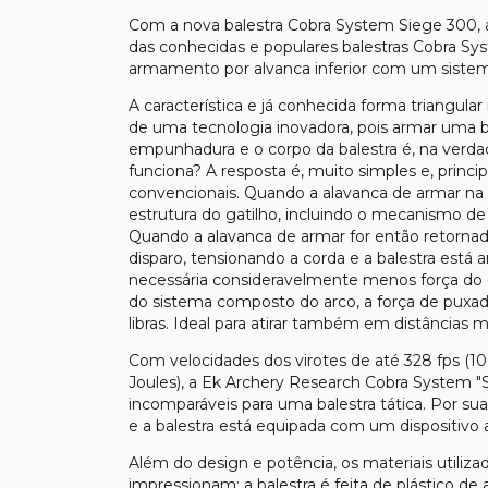
Com a nova balestra Cobra System Siege 300, 
das conhecidas e populares balestras Cobra 
armamento por alvanca inferior com um siste
A característica e já conhecida forma triangular
de uma tecnologia inovadora, pois armar uma bal
empunhadura e o corpo da balestra é, na ver
funciona? A resposta é, muito simples e, prin
convencionais. Quando a alavanca de armar na 
estrutura do gatilho, incluindo o mecanismo de
Quando a alavanca de armar for então retornada 
disparo, tensionando a corda e a balestra está 
necessária consideravelmente menos força do q
do sistema composto do arco, a força de puxada
libras. Ideal para atirar também em distâncias m
Com velocidades dos virotes de até 328 fps (100
Joules), a Ek Archery Research Cobra System
incomparáveis para uma balestra tática. Por s
e a balestra está equipada com um dispositivo 
Além do design e potência, os materiais util
impressionam: a balestra é feita de plástico de 