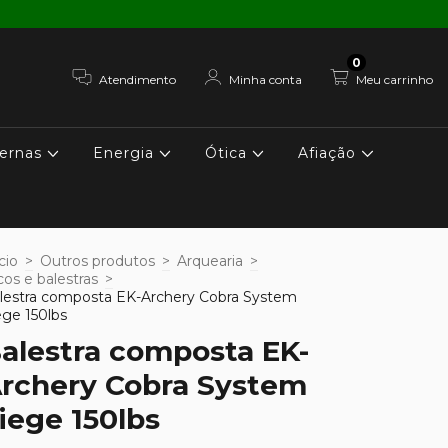
0
Atendimento
Minha conta
Meu carrinho
ernas
Energia
Ótica
Afiação
cio
>
Outros produtos
>
Arquearia
>
cos e balestras
>
lestra composta EK-Archery Cobra System
ege 150lbs
alestra composta EK-
rchery Cobra System
iege 150lbs