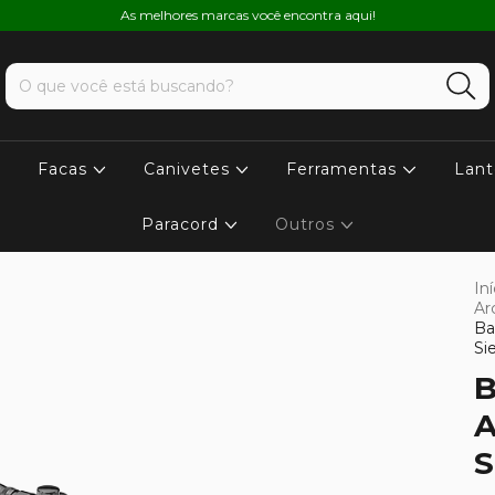
As melhores marcas você encontra aqui!
Facas
Canivetes
Ferramentas
Lant
Paracord
Outros
Iní
Ar
Ba
Si
B
A
S