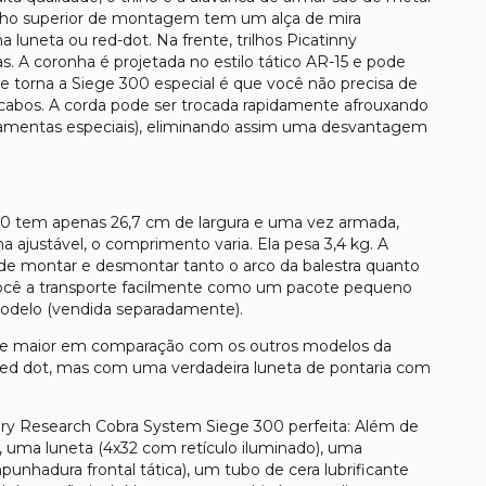
 trilho superior de montagem tem um alça de mira
uneta ou red-dot. Na frente, trilhos Picatinny
s. A coronha é projetada no estilo tático AR-15 e pode
que torna a Siege 300 especial é que você não precisa de
e cabos. A corda pode ser trocada rapidamente afrouxando
ramentas especiais), eliminando assim uma desvantagem
0 tem apenas 26,7 cm de largura e uma vez armada,
 ajustável, o comprimento varia. Ela pesa 3,4 kg. A
e montar e desmontar tanto o arco da balestra quanto
você a transporte facilmente como um pacote pequeno
modelo (vendida separadamente).
mente maior em comparação com os outros modelos da
red dot, mas com uma verdadeira luneta de pontaria com
chery Research Cobra System Siege 300 perfeita: Além de
s), uma luneta (4x32 com retículo iluminado), uma
punhadura frontal tática), um tubo de cera lubrificante