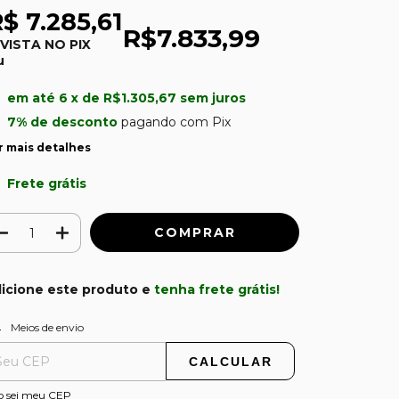
$ 7.285,61
R$7.833,99
 VISTA NO PIX
u
em até
6
x de
R$1.305,67
sem juros
7% de desconto
pagando com Pix
r mais detalhes
Frete grátis
icione este produto e
tenha frete grátis!
ALTERAR CEP
regas para o CEP:
Meios de envio
CALCULAR
o sei meu CEP