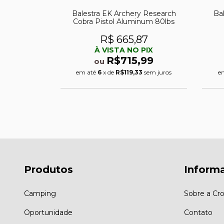
y Research
Balestra EK Archery Research
Ba
 Basic
Cobra Pistol Aluminum 80lbs
56
R$ 665,87
PIX
À VISTA NO PIX
8,99
R$715,99
ou
3
sem juros
em até
6
x de
R$119,33
sem juros
e
Produtos
Inform
Camping
Sobre a Cro
Oportunidade
Contato