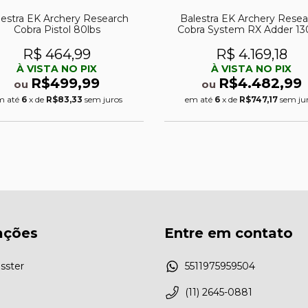
lestra EK Archery Research
Balestra EK Archery Resea
Cobra Pistol 80lbs
Cobra System RX Adder 13
R$ 464,99
R$ 4.169,18
À VISTA NO PIX
À VISTA NO PIX
R$499,99
R$4.482,99
ou
ou
m até
6
x de
R$83,33
sem juros
em até
6
x de
R$747,17
sem ju
ações
Entre em contato
sster
5511975959504
(11) 2645-0881