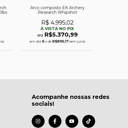
rch
Arco composto EK Archery
Balestra EK
0lbs
Research Whipshot
R$ 4.995,02
R
À VISTA NO PIX
À 
R$5.370,99
ou
ou
ros
em até
6
x de
R$895,17
sem juros
em até
6
x
Acompanhe nossas redes
sociais!