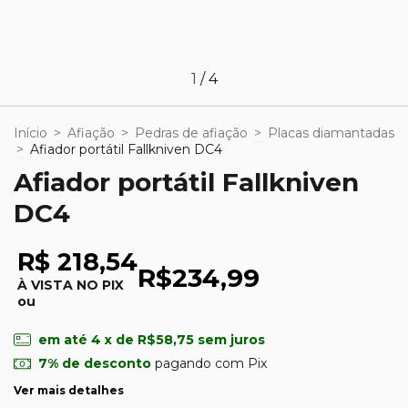
1
/
4
Início
>
Afiação
>
Pedras de afiação
>
Placas diamantadas
>
Afiador portátil Fallkniven DC4
Afiador portátil Fallkniven
DC4
R$ 218,54
R$234,99
À VISTA NO PIX
ou
em até
4
x de
R$58,75
sem juros
7% de desconto
pagando com Pix
Ver mais detalhes