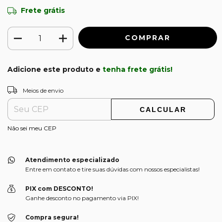
Frete grátis
Adicione este produto e
tenha frete grátis!
ALTERAR CEP
Entregas para o CEP:
Meios de envio
CALCULAR
Não sei meu CEP
Atendimento especializado
Entre em contato e tire suas dúvidas com nossos especialistas!
PIX com DESCONTO!
Ganhe desconto no pagamento via PIX!
Compra segura!