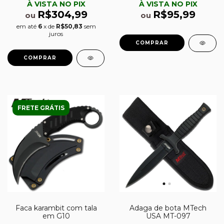
À VISTA NO PIX
À VISTA NO PIX
R$304,99
R$95,99
ou
ou
em até
6
x de
R$50,83
sem
juros
FRETE GRÁTIS
Faca karambit com tala
Adaga de bota MTech
em G10
USA MT-097