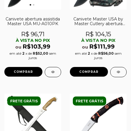
Canivete abertura assistida
Canivete Master USA by
Master USA MU-A010PK
Master Cutlery abertura
assistida MU-A001DG
R$ 96,71
R$ 104,15
À VISTA NO PIX
À VISTA NO PIX
R$103,99
R$111,99
ou
ou
em até
2
x de
R$52,00
sem
em até
2
x de
R$56,00
sem
juros
juros
FRETE GRÁTIS
FRETE GRÁTIS