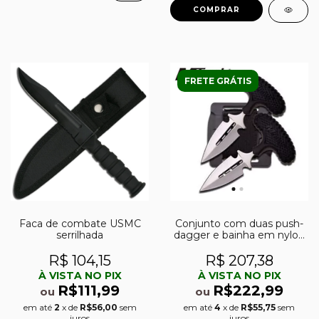
FRETE GRÁTIS
Faca de combate USMC
Conjunto com duas push-
serrilhada
dagger e bainha em nylon
rigido
R$ 104,15
R$ 207,38
À VISTA NO PIX
À VISTA NO PIX
R$111,99
R$222,99
ou
ou
em até
2
x de
R$56,00
sem
em até
4
x de
R$55,75
sem
juros
juros