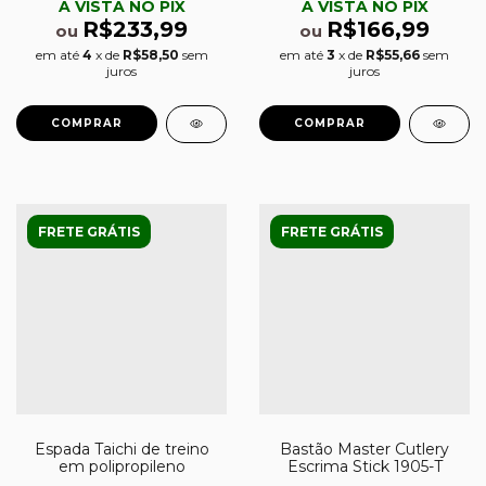
À VISTA NO PIX
À VISTA NO PIX
R$233,99
R$166,99
ou
ou
em até
4
x de
R$58,50
sem
em até
3
x de
R$55,66
sem
juros
juros
FRETE GRÁTIS
FRETE GRÁTIS
Espada Taichi de treino
Bastão Master Cutlery
em polipropileno
Escrima Stick 1905-T