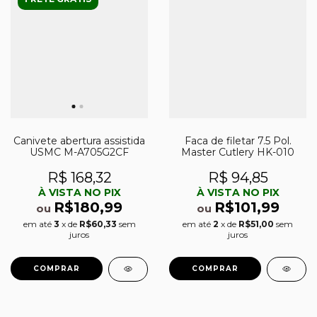
Canivete abertura assistida
Faca de filetar 7.5 Pol.
USMC M-A705G2CF
Master Cutlery HK-010
R$ 168,32
R$ 94,85
À VISTA NO PIX
À VISTA NO PIX
R$180,99
R$101,99
ou
ou
em até
3
x de
R$60,33
sem
em até
2
x de
R$51,00
sem
juros
juros