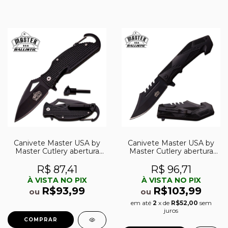
Canivete Master USA by
Canivete Master USA by
Master Cutlery abertura
Master Cutlery abertura
assistida mosquetão e
assistida MU-A042BK
pederneira MU-A027BK
R$ 87,41
R$ 96,71
À VISTA NO PIX
À VISTA NO PIX
R$93,99
R$103,99
ou
ou
em até
2
x de
R$52,00
sem
juros