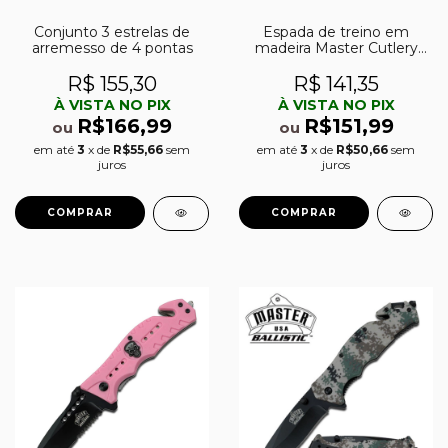
Conjunto 3 estrelas de
Espada de treino em
arremesso de 4 pontas
madeira Master Cutlery
1801
R$ 155,30
R$ 141,35
À VISTA NO PIX
À VISTA NO PIX
R$166,99
R$151,99
ou
ou
em até
3
x de
R$55,66
sem
em até
3
x de
R$50,66
sem
juros
juros