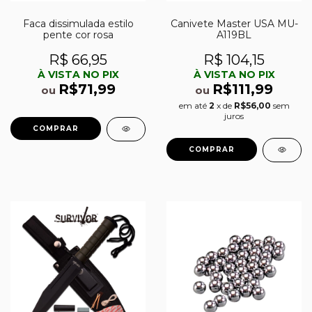
Faca dissimulada estilo
Canivete Master USA MU-
pente cor rosa
A119BL
R$ 66,95
R$ 104,15
À VISTA NO PIX
À VISTA NO PIX
R$71,99
R$111,99
ou
ou
em até
2
x de
R$56,00
sem
juros