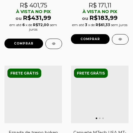
R$ 401,75
R$ 171,11
À VISTA NO PIX
À VISTA NO PIX
R$431,99
R$183,99
ou
ou
em até
6
x de
R$72,00
sem
em até
3
x de
R$61,33
sem juros
juros
FRETE GRÁTIS
FRETE GRÁTIS
Espada de treino boken
Canivete MTech USA MT-