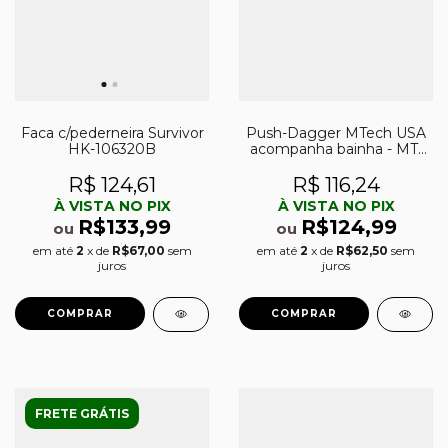
Faca c/pederneira Survivor
Push-Dagger MTech USA
HK-106320B
acompanha bainha - MT-
20-41BK
R$ 124,61
R$ 116,24
À VISTA NO PIX
À VISTA NO PIX
R$133,99
R$124,99
ou
ou
em até
2
x de
R$67,00
sem
em até
2
x de
R$62,50
sem
juros
juros
FRETE GRÁTIS