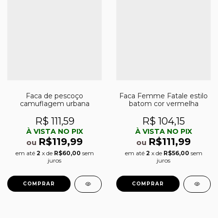
Faca de pescoço
Faca Femme Fatale estilo
camuflagem urbana
batom cor vermelha
R$ 111,59
R$ 104,15
À VISTA NO PIX
À VISTA NO PIX
R$119,99
R$111,99
ou
ou
em até
2
x de
R$60,00
sem
em até
2
x de
R$56,00
sem
juros
juros