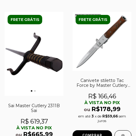
FRETE GRÁTIS
FRETE GRÁTIS
Canivete stiletto Tac
Force by Master Cutlery
abertura assistida tala em
madeira TF-428W
R$ 166,46
À VISTA NO PIX
Sai Master Cutlery 2311B
R$178,99
ou
Sai
em até
3
x de
R$59,66
sem
R$ 619,37
juros
À VISTA NO PIX
R$665,99
ou