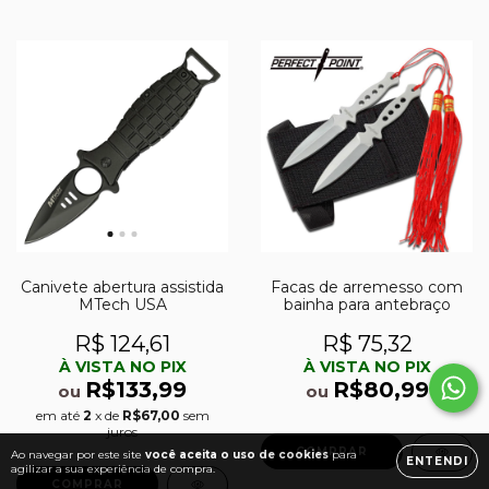
Canivete abertura assistida
Facas de arremesso com
MTech USA
bainha para antebraço
R$ 124,61
R$ 75,32
À VISTA NO PIX
À VISTA NO PIX
R$133,99
R$80,99
ou
ou
em até
2
x de
R$67,00
sem
juros
Ao navegar por este site
você aceita o uso de cookies
para
ENTENDI
agilizar a sua experiência de compra.