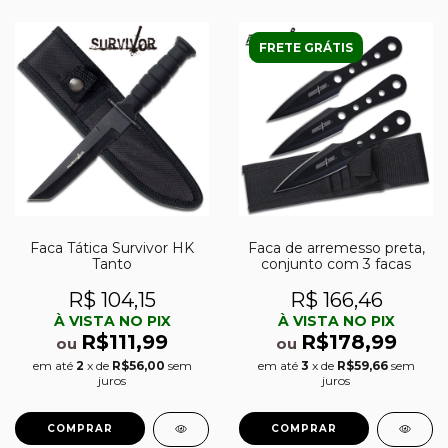
FRETE GRÁTIS
Faca Tática Survivor HK
Faca de arremesso preta,
Tanto
conjunto com 3 facas
R$ 104,15
R$ 166,46
À VISTA NO PIX
À VISTA NO PIX
R$111,99
R$178,99
ou
ou
em até
2
x de
R$56,00
sem
em até
3
x de
R$59,66
sem
juros
juros