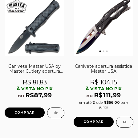
Canivete Master USA by
Canivete abertura assistida
Master Cutlery abertura
Master USA
assistida MU-A006CF
R$ 81,83
R$ 104,15
À VISTA NO PIX
À VISTA NO PIX
R$87,99
R$111,99
ou
ou
em até
2
x de
R$56,00
sem
juros