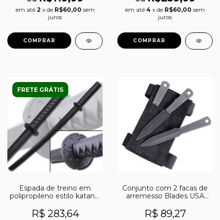
em até
2
x de
R$60,00
sem
em até
4
x de
R$60,00
sem
juros
juros
FRETE GRÁTIS
Espada de treino em
Conjunto com 2 facas de
polipropileno estilo katana,
arremesso Blades USA
sem corte
YK-185N
R$ 283,64
R$ 89,27