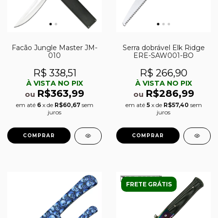
Facão Jungle Master JM-
Serra dobrável Elk Ridge
010
ERE-SAW001-BO
R$ 338,51
R$ 266,90
À VISTA NO PIX
À VISTA NO PIX
R$363,99
R$286,99
ou
ou
em até
6
x de
R$60,67
sem
em até
5
x de
R$57,40
sem
juros
juros
FRETE GRÁTIS