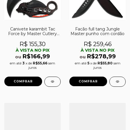
Canivete karambit Tac
Facão full tang Jungle
Force by Master Cutlery
Master punho com cordão
abertura assistida TF-
578BK
R$ 155,30
R$ 259,46
À VISTA NO PIX
À VISTA NO PIX
R$166,99
R$278,99
ou
ou
em até
3
x de
R$55,66
sem
em até
5
x de
R$55,80
sem
juros
juros