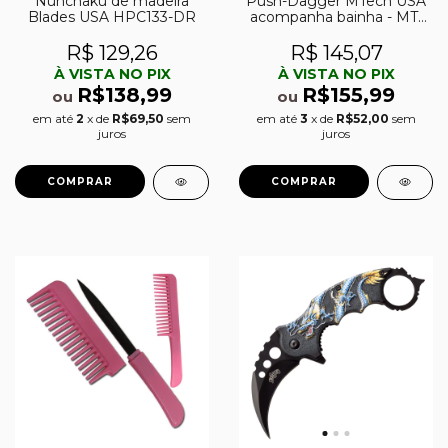
Nunchaku de madeira
Push-Dagger MTech USA
Blades USA HPC133-DR
acompanha bainha - MT-
20-41SL
R$ 129,26
R$ 145,07
À VISTA NO PIX
À VISTA NO PIX
R$138,99
R$155,99
ou
ou
em até
2
x de
R$69,50
sem
em até
3
x de
R$52,00
sem
juros
juros