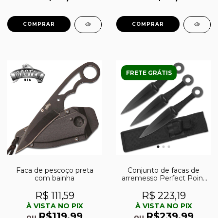
FRETE GRÁTIS
Faca de pescoço preta
Conjunto de facas de
com bainha
arremesso Perfect Point
PP-869-3
R$ 111,59
R$ 223,19
À VISTA NO PIX
À VISTA NO PIX
R$119,99
R$239,99
ou
ou