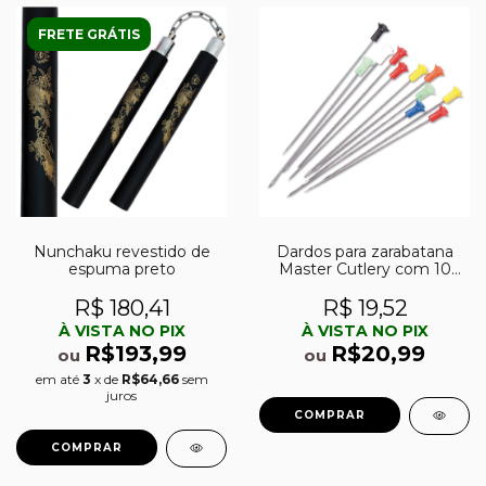
FRETE GRÁTIS
Nunchaku revestido de
Dardos para zarabatana
espuma preto
Master Cutlery com 10
unidades
R$ 180,41
R$ 19,52
À VISTA NO PIX
À VISTA NO PIX
R$193,99
R$20,99
ou
ou
em até
3
x de
R$64,66
sem
juros