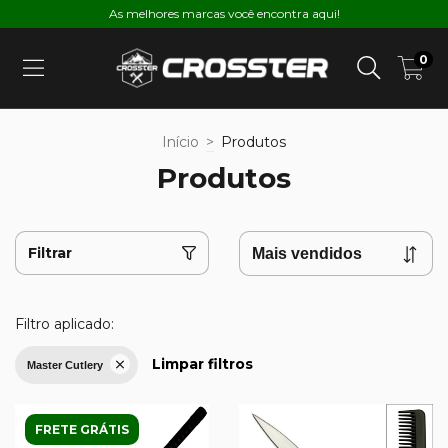
As melhores marcas você encontra aqui!
0
Início
>
Produtos
Produtos
Filtrar
Filtro aplicado:
Limpar filtros
Master Cutlery
FRETE GRÁTIS