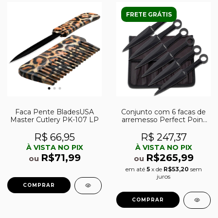
FRETE GRÁTIS
Faca Pente BladesUSA
Conjunto com 6 facas de
Master Cutlery PK-107 LP
arremesso Perfect Point
RC-086-6
R$ 66,95
R$ 247,37
À VISTA NO PIX
À VISTA NO PIX
R$71,99
R$265,99
ou
ou
em até
5
x de
R$53,20
sem
juros