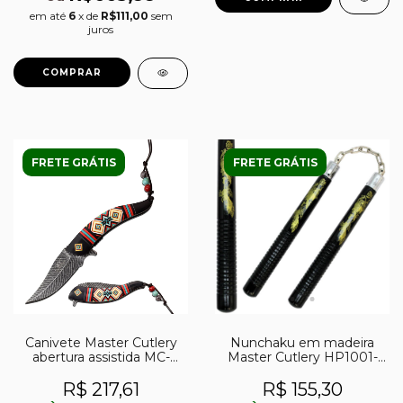
em até
6
x de
R$111,00
sem
juros
FRETE GRÁTIS
FRETE GRÁTIS
Canivete Master Cutlery
Nunchaku em madeira
abertura assistida MC-
Master Cutlery HP1001-
A023BK
BD
R$ 217,61
R$ 155,30